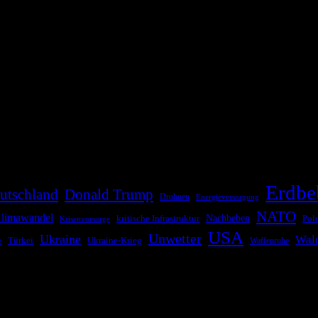
die Bevölkerung über außergewöhnliche Gefahren- und Schadenlagen wie n
risen zu informieren. Das System nutzt verschiedene Technologien und 
Erdbe
utschland
Donald Trump
Drohnen
Energieversorgung
NATO
limawandel
kritische Infrastruktur
Nachbeben
Pol
Krisenvorsorge
USA
Unwetter
Ukraine
Wal
Ukraine-Krieg
Türkei
z
Waffenruhe