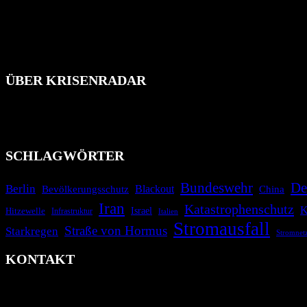
ÜBER KRISENRADAR
Das Krisenradar ist ein innovatives Projekt, das darauf abzielt, 
Industrieunfälle, Pandemien, terroristische Angriffe und Migrationsk
informieren.
SCHLAGWÖRTER
Bundeswehr
De
Berlin
Blackout
China
Bevölkerungsschutz
Iran
Katastrophenschutz
K
Israel
Hitzewelle
Infrastruktur
Italien
Stromausfall
Straße von Hormus
Starkregen
Stromnet
KONTAKT
krisenradar.org
Herausgegeben von winternitzmedia