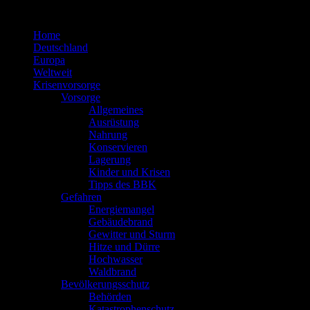
Zum
Inhalt
Home
springen
Deutschland
Europa
Weltweit
Krisenvorsorge
Vorsorge
Allgemeines
Ausrüstung
Nahrung
Konservieren
Lagerung
Kinder und Krisen
Tipps des BBK
Gefahren
Energiemangel
Gebäudebrand
Gewitter und Sturm
Hitze und Dürre
Hochwasser
Waldbrand
Bevölkerungsschutz
Behörden
Katastrophenschutz