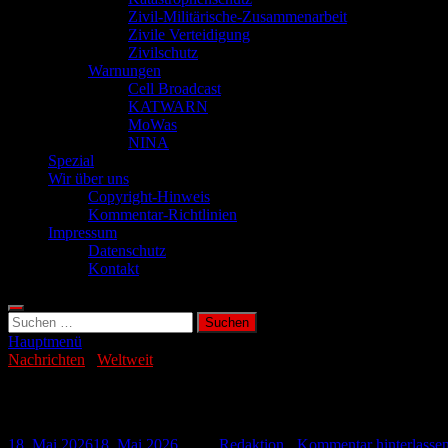
Zivil-Militärische-Zusammenarbeit
Zivile Verteidigung
Zivilschutz
Warnungen
Cell Broadcast
KATWARN
MoWas
NINA
Spezial
Wir über uns
Copyright-Hinweis
Kommentar-Richtlinien
Impressum
Datenschutz
Kontakt
Suchen
nach:
Hauptmenü
Nachrichten
/
Weltweit
Schweres Erdbeben erschüttert Südchina
18. Mai 2026
18. Mai 2026
-
von
Redaktion
-
Kommentar hinterlasse