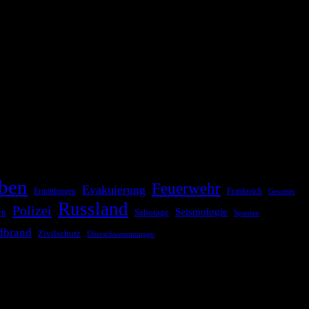
ationale oder internationale Konflikte, Naturkatastrophen,
Kommunikationskanäle, um schnell, effektiv und überparteilich zu
ben
Feuerwehr
Evakuierung
Ermittlungen
Frankreich
Gewitter
Russland
Polizei
Seismologie
Sabotage
en
Spanien
dbrand
Zivilschutz
Überschwemmungen