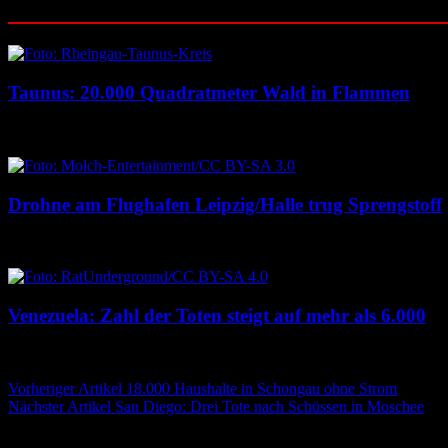
Ähnliche Beiträge
Taunus: 20.000 Quadratmeter Wald in Flammen
6. August 2026
6. August 2026
Drohne am Flughafen Leipzig/Halle trug Sprengstoff
6. August 2026
6. August 2026
Venezuela: Zahl der Toten steigt auf mehr als 6.000
6. August 2026
6. August 2026
Beitragsnavigation
Vorheriger Artikel
18.000 Haushalte in Schongau ohne Strom
Nächster Artikel
San Diego: Drei Tote nach Schüssen in Moschee
Schreibe einen Kommentar