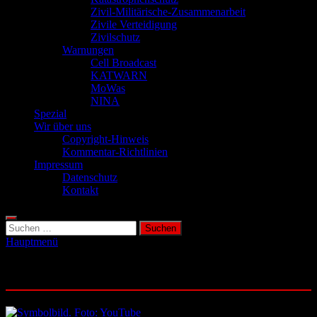
Zivil-Militärische-Zusammenarbeit
Zivile Verteidigung
Zivilschutz
Warnungen
Cell Broadcast
KATWARN
MoWas
NINA
Spezial
Wir über uns
Copyright-Hinweis
Kommentar-Richtlinien
Impressum
Datenschutz
Kontakt
Suchen
nach:
Hauptmenü
Schlagwort:
NATO