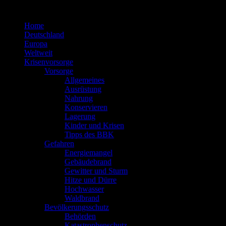
Zum
Inhalt
Home
springen
Deutschland
Europa
Weltweit
Krisenvorsorge
Vorsorge
Allgemeines
Ausrüstung
Nahrung
Konservieren
Lagerung
Kinder und Krisen
Tipps des BBK
Gefahren
Energiemangel
Gebäudebrand
Gewitter und Sturm
Hitze und Dürre
Hochwasser
Waldbrand
Bevölkerungsschutz
Behörden
Katastrophenschutz