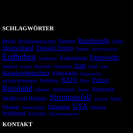
Industrieunfälle, Pandemien, terroristische Angriffe und
Migrationskrisen zu informieren. Das System nutzt verschiedene
Technologien und Kommunikationskanäle, um schnell, effektiv und
überparteilich zu informieren.
SCHLAGWÖRTER
Bundeswehr
Berlin
Blackout
China
Bevölkerungsschutz
Deutschland
Donald Trump
Drohnen
Energieversorgung
Erdbeben
Feuerwehr
Evakuierung
Ermittlungen
Iran
Israel
Frankreich
Hitzewelle
Infrastruktur
Italien
Gewitter
Katastrophenschutz
Klimawandel
Krisenvorsorge
NATO
Polizei
kritische Infrastruktur
Nachbeben
Polen
Russland
Starkregen
Seismologie
Sabotage
Spanien
Stromausfall
Straße von Hormus
Türkei
Stromnetz
USA
Unwetter
Ukraine
Ukraine-Krieg
Waffenruhe
Waldbrand
Zivilschutz
Überschwemmungen
KONTAKT