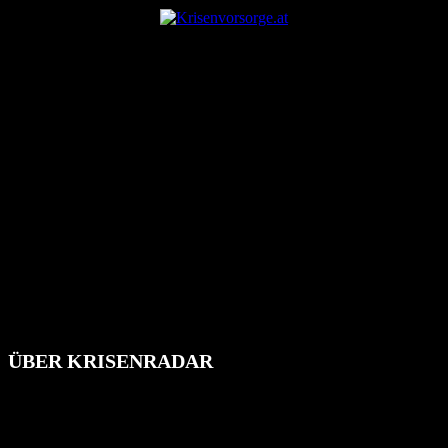
ÜBER KRISENRADAR
Das Krisenradar ist ein innovatives Projekt, das darauf abzielt, die
Bevölkerung über außergewöhnliche Gefahren- und Schadenlagen
wie nationale oder internationale Konflikte, Naturkatastrophen,