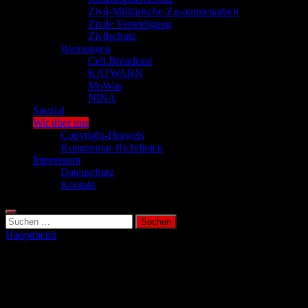
Zivil-Militärische-Zusammenarbeit
Zivile Verteidigung
Zivilschutz
Warnungen
Cell Broadcast
KATWARN
MoWas
NINA
Spezial
Wir über uns
Copyright-Hinweis
Kommentar-Richtlinien
Impressum
Datenschutz
Kontakt
Suchen
nach:
Hauptmenü
Wir über uns
In einer Welt voller Unsicherheiten und unerwarteter Ereignisse ist
Krisenvorsorge mehr als nur ein Trend – sie ist eine Notwendigkeit.