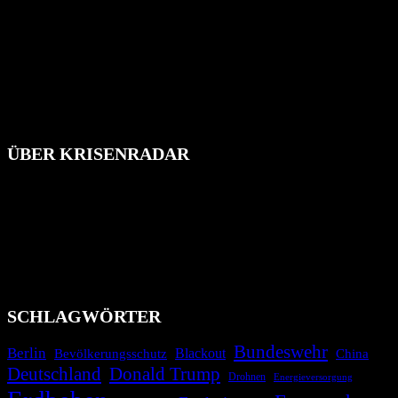
ÜBER KRISENRADAR
Das Krisenradar ist ein innovatives Projekt, das darauf abzielt, die
Bevölkerung über außergewöhnliche Gefahren- und Schadenlagen
wie nationale oder internationale Konflikte, Naturkatastrophen,
Industrieunfälle, Pandemien, terroristische Angriffe und
Migrationskrisen zu informieren. Das System nutzt verschiedene
Technologien und Kommunikationskanäle, um schnell, effektiv und
überparteilich zu informieren.
SCHLAGWÖRTER
Bundeswehr
Berlin
Bevölkerungsschutz
Blackout
China
Deutschland
Donald Trump
Drohnen
Energieversorgung