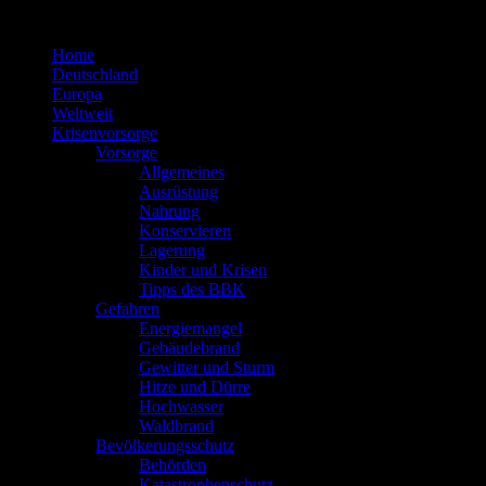
Zum
Inhalt
Home
springen
Deutschland
Europa
Weltweit
Krisenvorsorge
Vorsorge
Allgemeines
Ausrüstung
Nahrung
Konservieren
Lagerung
Kinder und Krisen
Tipps des BBK
Gefahren
Energiemangel
Gebäudebrand
Gewitter und Sturm
Hitze und Dürre
Hochwasser
Waldbrand
Bevölkerungsschutz
Behörden
Katastrophenschutz