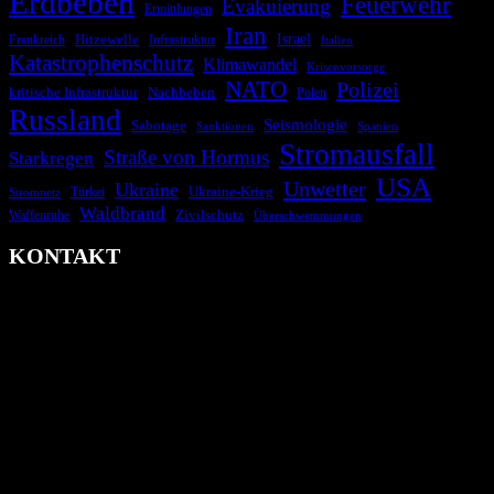
Erdbeben
Feuerwehr
Evakuierung
Ermittlungen
Iran
Israel
Frankreich
Hitzewelle
Infrastruktur
Italien
Katastrophenschutz
Klimawandel
Krisenvorsorge
NATO
Polizei
kritische Infrastruktur
Nachbeben
Polen
Russland
Seismologie
Sabotage
Spanien
Sanktionen
Stromausfall
Straße von Hormus
Starkregen
USA
Unwetter
Ukraine
Ukraine-Krieg
Türkei
Stromnetz
Waldbrand
Zivilschutz
Waffenruhe
Überschwemmungen
KONTAKT
krisenradar.org
Herausgegeben von winternitzmedia
Pollhansheide 38a
D-33758 Schloß Holte-Stukenbrock
Telefon: +49 174 9448913
Mail: kontakt@krisenradar.org
www.krisenradar.org
E-Mail-Support