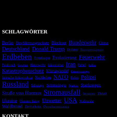
wie nationale oder internationale Konflikte, Naturkatastrophen,
Industrieunfälle, Pandemien, terroristische Angriffe und
Migrationskrisen zu informieren. Das System nutzt verschiedene
Technologien und Kommunikationskanäle, um schnell, effektiv und
überparteilich zu informieren.
SCHLAGWÖRTER
Bundeswehr
Berlin
Blackout
China
Bevölkerungsschutz
Deutschland
Donald Trump
Drohnen
Energieversorgung
Erdbeben
Feuerwehr
Evakuierung
Ermittlungen
Iran
Israel
Hitzewelle
Frankreich
Infrastruktur
Italien
Gewitter
Katastrophenschutz
Klimawandel
Krisenvorsorge
NATO
Polizei
kritische Infrastruktur
Nachbeben
Polen
Russland
Starkregen
Seismologie
Sabotage
Spanien
Stromausfall
Straße von Hormus
Türkei
Stromnetz
USA
Unwetter
Ukraine
Ukraine-Krieg
Waffenruhe
Waldbrand
Zivilschutz
Überschwemmungen
KONTAKT