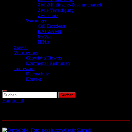
Zivil-Militärische-Zusammenarbeit
Zivile Verteidigung
Zivilschutz
Warnungen
Cell Broadcast
KATWARN
MoWas
NINA
Spezial
Wir über uns
Copyright-Hinweis
Kommentar-Richtlinien
Impressum
Datenschutz
Kontakt
Suchen
nach:
Hauptmenü
Schlagwort:
Evakuierung