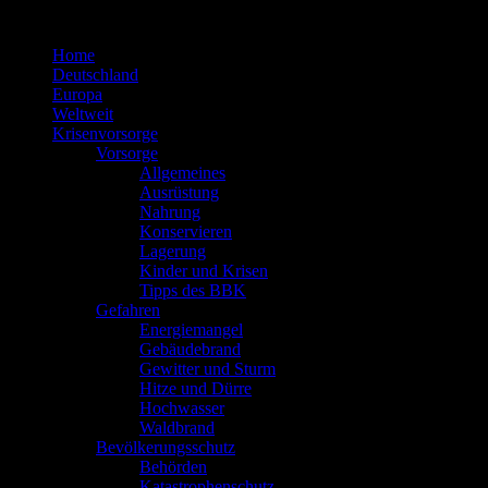
Zum
Inhalt
Home
springen
Deutschland
Europa
Weltweit
Krisenvorsorge
Vorsorge
Allgemeines
Ausrüstung
Nahrung
Konservieren
Lagerung
Kinder und Krisen
Tipps des BBK
Gefahren
Energiemangel
Gebäudebrand
Gewitter und Sturm
Hitze und Dürre
Hochwasser
Waldbrand
Bevölkerungsschutz
Behörden
Katastrophenschutz