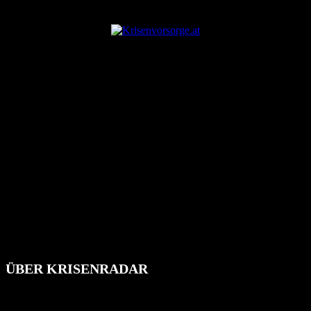
ANZEIGE
ÜBER KRISENRADAR
Das Krisenradar ist ein innovatives Projekt, das darauf abzielt, die
Bevölkerung über außergewöhnliche Gefahren- und Schadenlagen