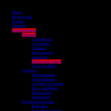
Zum
Inhalt
Home
springen
Deutschland
Europa
Weltweit
Krisenvorsorge
Vorsorge
Allgemeines
Ausrüstung
Nahrung
Konservieren
Lagerung
Kinder und Krisen
Tipps des BBK
Gefahren
Energiemangel
Gebäudebrand
Gewitter und Sturm
Hitze und Dürre
Hochwasser
Waldbrand
Bevölkerungsschutz
Behörden
Katastrophenschutz