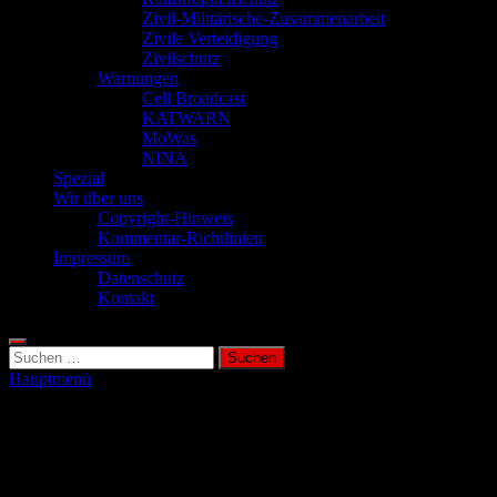
Zivil-Militärische-Zusammenarbeit
Zivile Verteidigung
Zivilschutz
Warnungen
Cell Broadcast
KATWARN
MoWas
NINA
Spezial
Wir über uns
Copyright-Hinweis
Kommentar-Richtlinien
Impressum
Datenschutz
Kontakt
Suchen
nach:
Hauptmenü
Kinder und Krisen