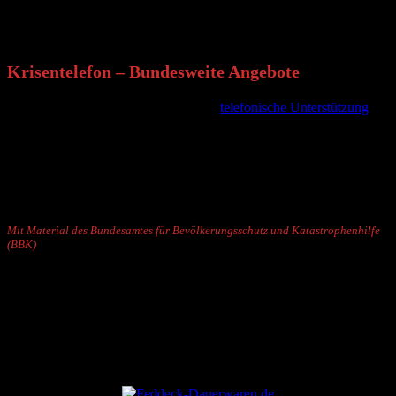
Gruppentherapien:
Der Austausch mit Gleichaltrigen, die ähnliche
Erfahrungen gemacht haben, kann sehr hilfreich sein.
Krisentelefon – Bundesweite Angebote
Krisendienste bieten rund um die Uhr
telefonische Unterstützung
an.
Diese Angebote zielen darauf ab, Eltern und Kinder in
Krisensituationen zu unterstützen und die psychische Gesundheit zu
fördern.
Es ist wichtig, frühzeitig Hilfe zu suchen, um langfristige emotionale
Belastungen zu vermeiden.
Mit Material des Bundesamtes für Bevölkerungsschutz und Katastrophenhilfe
(BBK)
ANZEIGE