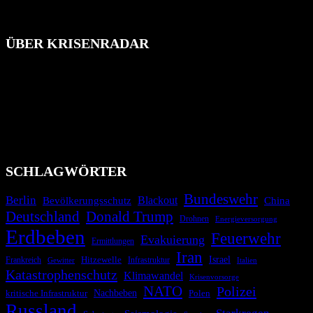
ÜBER KRISENRADAR
Das Krisenradar ist ein innovatives Projekt, das darauf abzielt, die
Bevölkerung über außergewöhnliche Gefahren- und Schadenlagen
wie nationale oder internationale Konflikte, Naturkatastrophen,
Industrieunfälle, Pandemien, terroristische Angriffe und
Migrationskrisen zu informieren. Das System nutzt verschiedene
Technologien und Kommunikationskanäle, um schnell, effektiv und
überparteilich zu informieren.
SCHLAGWÖRTER
Bundeswehr
Berlin
Blackout
China
Bevölkerungsschutz
Deutschland
Donald Trump
Drohnen
Energieversorgung
Erdbeben
Feuerwehr
Evakuierung
Ermittlungen
Iran
Israel
Hitzewelle
Frankreich
Infrastruktur
Italien
Gewitter
Katastrophenschutz
Klimawandel
Krisenvorsorge
NATO
Polizei
kritische Infrastruktur
Nachbeben
Polen
Russland