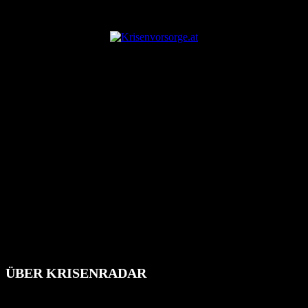
ANZEIGE
ÜBER KRISENRADAR
Das Krisenradar ist ein innovatives Projekt, das darauf abzielt, die