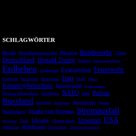
Bevölkerung über außergewöhnliche Gefahren- und Schadenlagen
wie nationale oder internationale Konflikte, Naturkatastrophen,
Industrieunfälle, Pandemien, terroristische Angriffe und
Migrationskrisen zu informieren. Das System nutzt verschiedene
Technologien und Kommunikationskanäle, um schnell, effektiv und
überparteilich zu informieren.
SCHLAGWÖRTER
Bundeswehr
Berlin
Bevölkerungsschutz
Blackout
China
Deutschland
Donald Trump
Drohnen
Energieversorgung
Erdbeben
Feuerwehr
Evakuierung
Ermittlungen
Iran
Israel
Frankreich
Hitzewelle
Infrastruktur
Italien
Katastrophenschutz
Klimawandel
Krisenvorsorge
NATO
Polizei
kritische Infrastruktur
Nachbeben
Polen
Russland
Seismologie
Sabotage
Spanien
Sanktionen
Stromausfall
Straße von Hormus
Starkregen
USA
Unwetter
Ukraine
Ukraine-Krieg
Türkei
Stromnetz
Waldbrand
Zivilschutz
Waffenruhe
Überschwemmungen