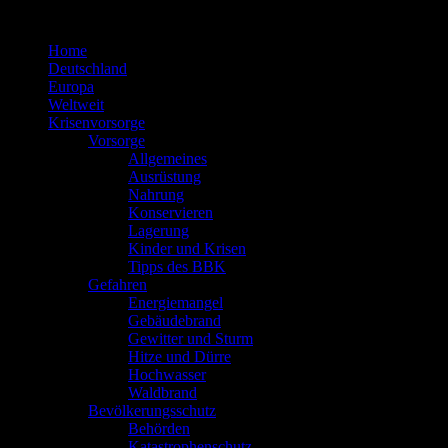
Zum
Inhalt
Home
springen
Deutschland
Europa
Weltweit
Krisenvorsorge
Vorsorge
Allgemeines
Ausrüstung
Nahrung
Konservieren
Lagerung
Kinder und Krisen
Tipps des BBK
Gefahren
Energiemangel
Gebäudebrand
Gewitter und Sturm
Hitze und Dürre
Hochwasser
Waldbrand
Bevölkerungsschutz
Behörden
Katastrophenschutz