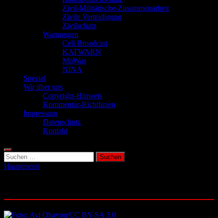
Zivil-Militärische-Zusammenarbeit
Zivile Verteidigung
Zivilschutz
Warnungen
Cell Broadcast
KATWARN
MoWas
NINA
Spezial
Wir über uns
Copyright-Hinweis
Kommentar-Richtlinien
Impressum
Datenschutz
Kontakt
Suchen
nach:
Hauptmenü
Schlagwort:
Donald Trump