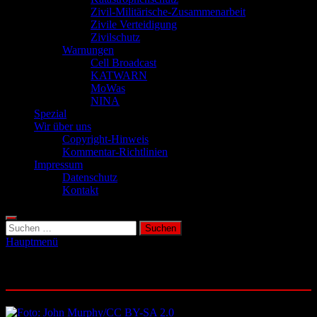
Zivil-Militärische-Zusammenarbeit
Zivile Verteidigung
Zivilschutz
Warnungen
Cell Broadcast
KATWARN
MoWas
NINA
Spezial
Wir über uns
Copyright-Hinweis
Kommentar-Richtlinien
Impressum
Datenschutz
Kontakt
Suchen
nach:
Hauptmenü
Schlagwort:
Bundeswehr