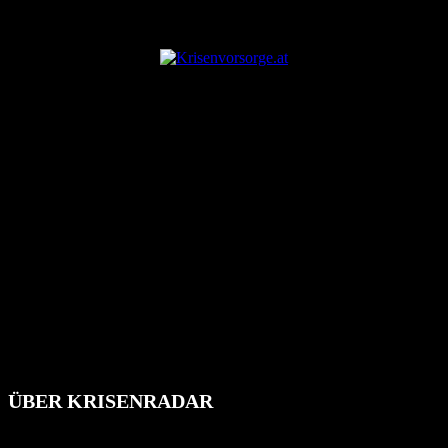
ANZEIGE
ÜBER KRISENRADAR
Das Krisenradar ist ein innovatives Projekt, das darauf abzielt, die