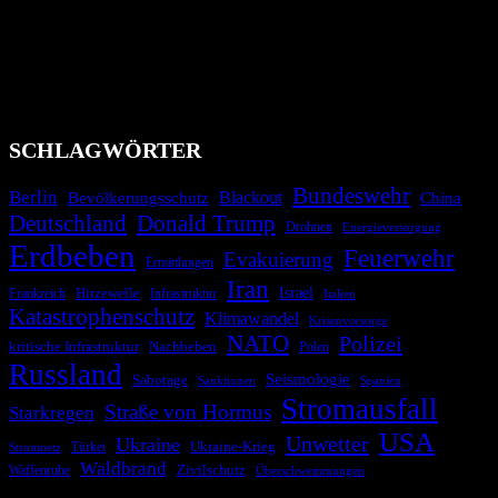
Bevölkerung über außergewöhnliche Gefahren- und Schadenlagen
wie nationale oder internationale Konflikte, Naturkatastrophen,
Industrieunfälle, Pandemien, terroristische Angriffe und
Migrationskrisen zu informieren. Das System nutzt verschiedene
Technologien und Kommunikationskanäle, um schnell, effektiv und
überparteilich zu informieren.
SCHLAGWÖRTER
Bundeswehr
Berlin
Bevölkerungsschutz
Blackout
China
Deutschland
Donald Trump
Drohnen
Energieversorgung
Erdbeben
Feuerwehr
Evakuierung
Ermittlungen
Iran
Israel
Frankreich
Hitzewelle
Infrastruktur
Italien
Katastrophenschutz
Klimawandel
Krisenvorsorge
NATO
Polizei
kritische Infrastruktur
Nachbeben
Polen
Russland
Seismologie
Sabotage
Spanien
Sanktionen
Stromausfall
Straße von Hormus
Starkregen
USA
Unwetter
Ukraine
Ukraine-Krieg
Türkei
Stromnetz
Waldbrand
Zivilschutz
Waffenruhe
Überschwemmungen