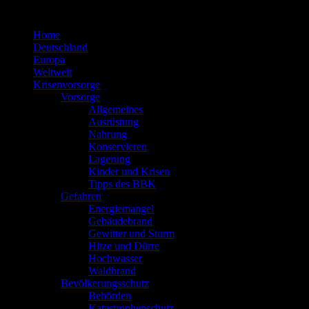
Zum
Inhalt
Home
springen
Deutschland
Europa
Weltweit
Krisenvorsorge
Vorsorge
Allgemeines
Ausrüstung
Nahrung
Konservieren
Lagerung
Kinder und Krisen
Tipps des BBK
Gefahren
Energiemangel
Gebäudebrand
Gewitter und Sturm
Hitze und Dürre
Hochwasser
Waldbrand
Bevölkerungsschutz
Behörden
Katastrophenschutz