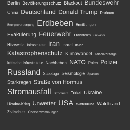
Bundeswehr
Berlin
Blackout
Bevölkerungsschutz
Deutschland
Donald Trump
China
Drohnen
Erdbeben
Ermittlungen
Energieversorgung
Feuerwehr
Evakuierung
Frankreich
Gewitter
Iran
Israel
Hitzewelle
Infrastruktur
Italien
Katastrophenschutz
Klimawandel
Krisenvorsorge
NATO
Polizei
kritische Infrastruktur
Nachbeben
Polen
Russland
Seismologie
Sabotage
Spanien
Straße von Hormus
Starkregen
Stromausfall
Ukraine
Türkei
Stromnetz
USA
Unwetter
Waldbrand
Ukraine-Krieg
Waffenruhe
Zivilschutz
Überschwemmungen