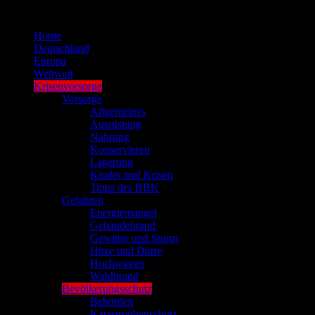
Zum
Inhalt
Home
springen
Deutschland
Europa
Weltweit
Krisenvorsorge
Vorsorge
Allgemeines
Ausrüstung
Nahrung
Konservieren
Lagerung
Kinder und Krisen
Tipps des BBK
Gefahren
Energiemangel
Gebäudebrand
Gewitter und Sturm
Hitze und Dürre
Hochwasser
Waldbrand
Bevölkerungsschutz
Behörden
Katastrophenschutz