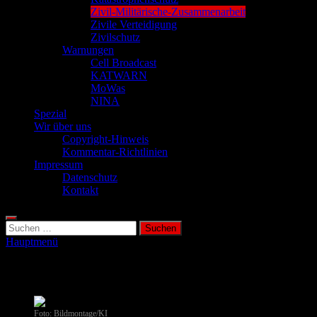
Zivil-Militärische-Zusammenarbeit
Zivile Verteidigung
Zivilschutz
Warnungen
Cell Broadcast
KATWARN
MoWas
NINA
Spezial
Wir über uns
Copyright-Hinweis
Kommentar-Richtlinien
Impressum
Datenschutz
Kontakt
Suchen
nach:
Hauptmenü
Zivil-Militärische-Zusammenarbeit
Foto: Bildmontage/KI