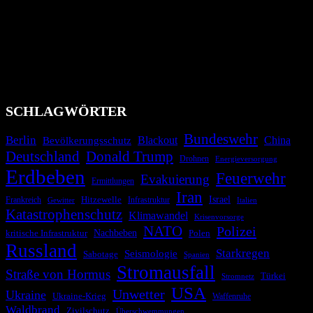
Das Krisenradar ist ein innovatives Projekt, das darauf abzielt, die
Bevölkerung über außergewöhnliche Gefahren- und Schadenlagen
wie nationale oder internationale Konflikte, Naturkatastrophen,
Industrieunfälle, Pandemien, terroristische Angriffe und
Migrationskrisen zu informieren. Das System nutzt verschiedene
Technologien und Kommunikationskanäle, um schnell, effektiv und
überparteilich zu informieren.
SCHLAGWÖRTER
Bundeswehr
Berlin
Bevölkerungsschutz
Blackout
China
Deutschland
Donald Trump
Drohnen
Energieversorgung
Erdbeben
Feuerwehr
Evakuierung
Ermittlungen
Iran
Israel
Hitzewelle
Frankreich
Infrastruktur
Italien
Gewitter
Katastrophenschutz
Klimawandel
Krisenvorsorge
NATO
Polizei
kritische Infrastruktur
Nachbeben
Polen
Russland
Starkregen
Seismologie
Sabotage
Spanien
Stromausfall
Straße von Hormus
Türkei
Stromnetz
USA
Unwetter
Ukraine
Ukraine-Krieg
Waffenruhe
Waldbrand
Zivilschutz
Überschwemmungen