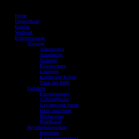
Zum
Inhalt
Home
springen
Deutschland
Europa
Weltweit
Krisenvorsorge
Vorsorge
Allgemeines
Ausrüstung
Nahrung
Konservieren
Lagerung
Kinder und Krisen
Tipps des BBK
Gefahren
Energiemangel
Gebäudebrand
Gewitter und Sturm
Hitze und Dürre
Hochwasser
Waldbrand
Bevölkerungsschutz
Behörden
Katastrophenschutz