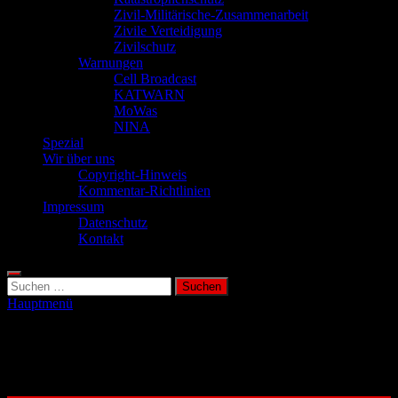
Zivil-Militärische-Zusammenarbeit
Zivile Verteidigung
Zivilschutz
Warnungen
Cell Broadcast
KATWARN
MoWas
NINA
Spezial
Wir über uns
Copyright-Hinweis
Kommentar-Richtlinien
Impressum
Datenschutz
Kontakt
Suchen
nach:
Hauptmenü
Schlagwort:
kritische
Infrastruktur