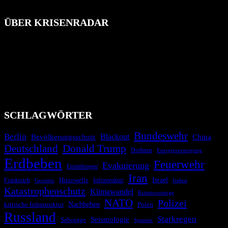
ÜBER KRISENRADAR
Das Krisenradar ist ein innovatives Projekt, das darauf abzielt, die
Bevölkerung über außergewöhnliche Gefahren- und Schadenlagen
wie nationale oder internationale Konflikte, Naturkatastrophen,
Industrieunfälle, Pandemien, terroristische Angriffe und
Migrationskrisen zu informieren. Das System nutzt verschiedene
Technologien und Kommunikationskanäle, um schnell, effektiv und
überparteilich zu informieren.
SCHLAGWÖRTER
Bundeswehr
Berlin
Blackout
China
Bevölkerungsschutz
Deutschland
Donald Trump
Drohnen
Energieversorgung
Erdbeben
Feuerwehr
Evakuierung
Ermittlungen
Iran
Israel
Frankreich
Hitzewelle
Infrastruktur
Italien
Gewitter
Katastrophenschutz
Klimawandel
Krisenvorsorge
NATO
Polizei
kritische Infrastruktur
Nachbeben
Polen
Russland
Starkregen
Seismologie
Sabotage
Spanien