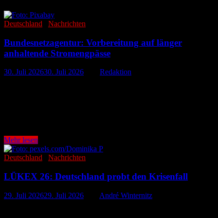
Deutschland
/
Nachrichten
Bundesnetzagentur: Vorbereitung auf länger
anhaltende Stromengpässe
30. Juli 2026
30. Juli 2026
-
von
Redaktion
Die Bundesnetzagentur bereitet sich auf mögliche länger anhaltende
Stromengpässe in Deutschland vor. Nach Recherchen von Apollo
News entwickelt die Behörde gemeinsam mit dem
Übertragungsnetzbetreiber Amprion eine sogenannte
„Sicherheitsplattform Strom“. Sie …
Bundesnetzagentur:
Mehr lesen
Vorbereitung
auf
Deutschland
/
Nachrichten
länger
anhaltende
LÜKEX 26: Deutschland probt den Krisenfall
Stromengpässe
29. Juli 2026
29. Juli 2026
-
von
André Winternitz
Deutschland stellt sich auf eine neue Dimension des