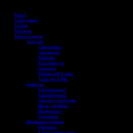
Zum
Inhalt
Home
springen
Deutschland
Europa
Weltweit
Krisenvorsorge
Vorsorge
Allgemeines
Ausrüstung
Nahrung
Konservieren
Lagerung
Kinder und Krisen
Tipps des BBK
Gefahren
Energiemangel
Gebäudebrand
Gewitter und Sturm
Hitze und Dürre
Hochwasser
Waldbrand
Bevölkerungsschutz
Behörden
Katastrophenschutz