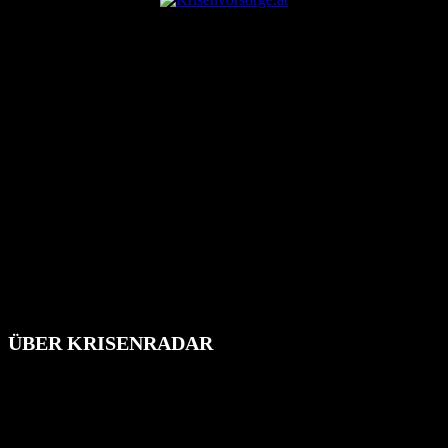
ÜBER KRISENRADAR
Das Krisenradar ist ein innovatives Projekt, das darauf abzielt, die
Bevölkerung über außergewöhnliche Gefahren- und Schadenlagen
wie nationale oder internationale Konflikte, Naturkatastrophen,
Industrieunfälle, Pandemien, terroristische Angriffe und