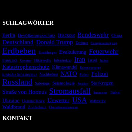
Migrationskrisen zu informieren. Das System nutzt verschiedene
Technologien und Kommunikationskanäle, um schnell, effektiv und
überparteilich zu informieren.
SCHLAGWÖRTER
Bundeswehr
Berlin
Blackout
China
Bevölkerungsschutz
Deutschland
Donald Trump
Drohnen
Energieversorgung
Erdbeben
Feuerwehr
Evakuierung
Ermittlungen
Iran
Israel
Hitzewelle
Frankreich
Infrastruktur
Italien
Gewitter
Katastrophenschutz
Klimawandel
Krisenvorsorge
NATO
Polizei
kritische Infrastruktur
Nachbeben
Polen
Russland
Starkregen
Seismologie
Sabotage
Spanien
Stromausfall
Straße von Hormus
Türkei
Stromnetz
USA
Unwetter
Ukraine
Ukraine-Krieg
Waffenruhe
Waldbrand
Zivilschutz
Überschwemmungen
KONTAKT
krisenradar.org