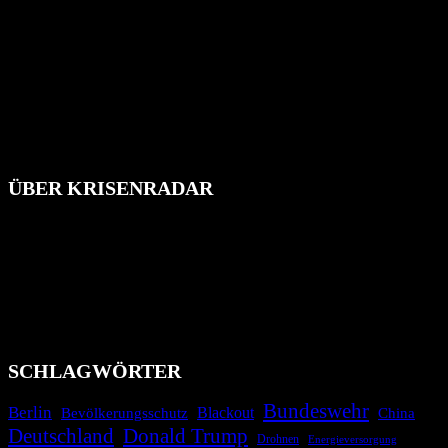
ÜBER KRISENRADAR
Das Krisenradar ist ein innovatives Projekt, das darauf abzielt, die
Bevölkerung über außergewöhnliche Gefahren- und Schadenlagen
wie nationale oder internationale Konflikte, Naturkatastrophen,
Industrieunfälle, Pandemien, terroristische Angriffe und
Migrationskrisen zu informieren. Das System nutzt verschiedene
Technologien und Kommunikationskanäle, um schnell, effektiv und
überparteilich zu informieren.
SCHLAGWÖRTER
Bundeswehr
Berlin
Blackout
China
Bevölkerungsschutz
Deutschland
Donald Trump
Drohnen
Energieversorgung