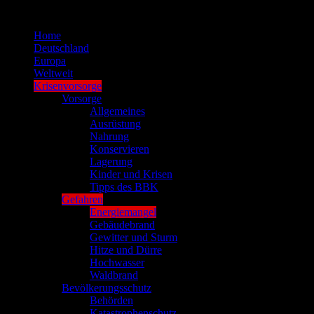
Zum
Inhalt
Home
springen
Deutschland
Europa
Weltweit
Krisenvorsorge
Vorsorge
Allgemeines
Ausrüstung
Nahrung
Konservieren
Lagerung
Kinder und Krisen
Tipps des BBK
Gefahren
Energiemangel
Gebäudebrand
Gewitter und Sturm
Hitze und Dürre
Hochwasser
Waldbrand
Bevölkerungsschutz
Behörden
Katastrophenschutz