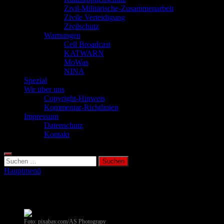
Zivil-Militärische-Zusammenarbeit
Zivile Verteidigung
Zivilschutz
Warnungen
Cell Broadcast
KATWARN
MoWas
NINA
Spezial
Wir über uns
Copyright-Hinweis
Kommentar-Richtlinien
Impressum
Datenschutz
Kontakt
Suchen
nach:
Hauptmenü
Energiemangel
Foto: pixabay.com/AS Photograpy