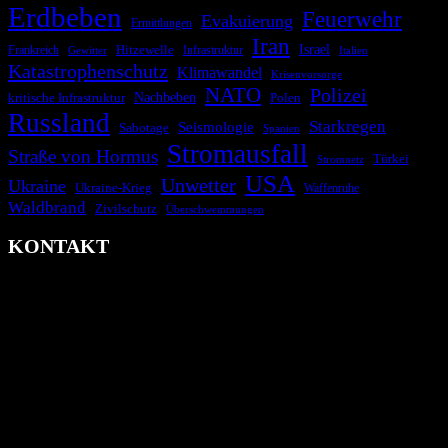
Erdbeben
Feuerwehr
Evakuierung
Ermittlungen
Iran
Israel
Hitzewelle
Frankreich
Infrastruktur
Italien
Gewitter
Katastrophenschutz
Klimawandel
Krisenvorsorge
NATO
Polizei
kritische Infrastruktur
Nachbeben
Polen
Russland
Starkregen
Seismologie
Sabotage
Spanien
Stromausfall
Straße von Hormus
Türkei
Stromnetz
USA
Unwetter
Ukraine
Ukraine-Krieg
Waffenruhe
Waldbrand
Zivilschutz
Überschwemmungen
KONTAKT
krisenradar.org
Herausgegeben von winternitzmedia
Pollhansheide 38a
D-33758 Schloß Holte-Stukenbrock
Telefon: +49 174 9448913
Mail: kontakt@krisenradar.org
www.krisenradar.org
E-Mail-Support