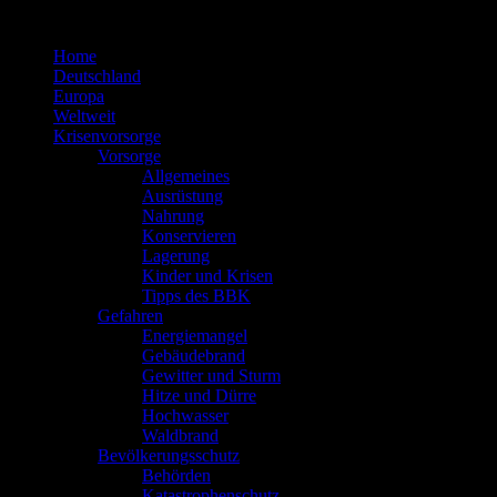
Zum
Inhalt
Home
springen
Deutschland
Europa
Weltweit
Krisenvorsorge
Vorsorge
Allgemeines
Ausrüstung
Nahrung
Konservieren
Lagerung
Kinder und Krisen
Tipps des BBK
Gefahren
Energiemangel
Gebäudebrand
Gewitter und Sturm
Hitze und Dürre
Hochwasser
Waldbrand
Bevölkerungsschutz
Behörden
Katastrophenschutz