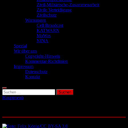
Zivil-Militärische-Zusammenarbeit
Zivile Verteidigung
Zivilschutz
Warnungen
Cell Broadcast
KATWARN
MoWas
NINA
Spezial
Wir über uns
Copyright-Hinweis
Kommentar-Richtlinien
Impressum
Datenschutz
Kontakt
Suchen
nach:
Hauptmenü
Schlagwort:
Atomkraft