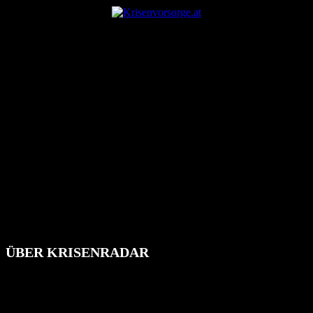
ÜBER KRISENRADAR
Das Krisenradar ist ein innovatives Projekt, das darauf abzielt, die
Bevölkerung über außergewöhnliche Gefahren- und Schadenlagen
wie nationale oder internationale Konflikte, Naturkatastrophen,