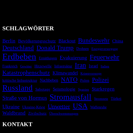
Industrieunfälle, Pandemien, terroristische Angriffe und
Migrationskrisen zu informieren. Das System nutzt verschiedene
Technologien und Kommunikationskanäle, um schnell, effektiv und
überparteilich zu informieren.
SCHLAGWÖRTER
Bundeswehr
Berlin
Blackout
China
Bevölkerungsschutz
Deutschland
Donald Trump
Drohnen
Energieversorgung
Erdbeben
Feuerwehr
Evakuierung
Ermittlungen
Iran
Israel
Hitzewelle
Frankreich
Infrastruktur
Italien
Gewitter
Katastrophenschutz
Klimawandel
Krisenvorsorge
NATO
Polizei
kritische Infrastruktur
Nachbeben
Polen
Russland
Starkregen
Seismologie
Sabotage
Spanien
Stromausfall
Straße von Hormus
Türkei
Stromnetz
USA
Unwetter
Ukraine
Ukraine-Krieg
Waffenruhe
Waldbrand
Zivilschutz
Überschwemmungen
KONTAKT