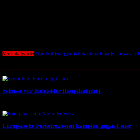
gegen Tsunamis, und drängte auf eine schnelle Wiederinbetriebnahm
2023 wurde das langjährige Betriebsverbot aufgehoben.
Ein erster Schritt folgte im April 2024: Block 7 wurde erstmals wiede
schnelleres Handeln vor. Nachdem das lokale Parlament im Dezember 2
Die geplante Wiederinbetriebnahme markiert damit nicht nur einen We
Rückkehr zur Kernenergie.
Verschlagwortet
Atomkraft
Energiemix
Fukushima
Japan
Kashiwazaki-
Ähnliche Beiträge
Schüsse vor Bielefelder Hauptbahnhof
9. August 2026
9. August 2026
Europäische Ferienregionen kämpfen gegen Feuer
9. August 2026
9. August 2026