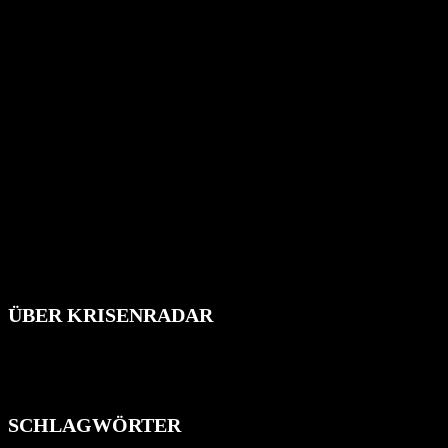
ÜBER KRISENRADAR
Das Krisenradar ist ein innovatives Projekt, das darauf abzielt, 
Industrieunfälle, Pandemien, terroristische Angriffe und Migrationsk
informieren.
SCHLAGWÖRTER