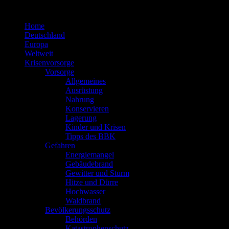
Zum
Inhalt
Home
springen
Deutschland
Europa
Weltweit
Krisenvorsorge
Vorsorge
Allgemeines
Ausrüstung
Nahrung
Konservieren
Lagerung
Kinder und Krisen
Tipps des BBK
Gefahren
Energiemangel
Gebäudebrand
Gewitter und Sturm
Hitze und Dürre
Hochwasser
Waldbrand
Bevölkerungsschutz
Behörden
Katastrophenschutz