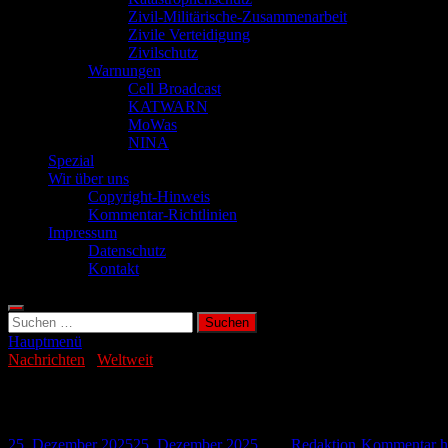
Zivil-Militärische-Zusammenarbeit
Zivile Verteidigung
Zivilschutz
Warnungen
Cell Broadcast
KATWARN
MoWas
NINA
Spezial
Wir über uns
Copyright-Hinweis
Kommentar-Richtlinien
Impressum
Datenschutz
Kontakt
Suchen
nach:
Hauptmenü
Nachrichten
/
Weltweit
Weltgrößtes Atomkraftwerk soll wieder h
25. Dezember 2025
25. Dezember 2025
-
von
Redaktion
-
Kommentar hi