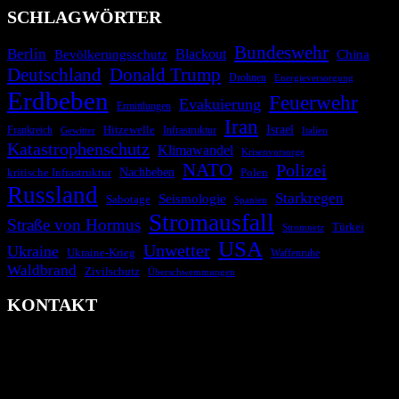
SCHLAGWÖRTER
Bundeswehr
Berlin
Blackout
China
Bevölkerungsschutz
Deutschland
Donald Trump
Drohnen
Energieversorgung
Erdbeben
Feuerwehr
Evakuierung
Ermittlungen
Iran
Israel
Frankreich
Hitzewelle
Infrastruktur
Italien
Gewitter
Katastrophenschutz
Klimawandel
Krisenvorsorge
NATO
Polizei
kritische Infrastruktur
Nachbeben
Polen
Russland
Starkregen
Seismologie
Sabotage
Spanien
Stromausfall
Straße von Hormus
Türkei
Stromnetz
USA
Unwetter
Ukraine
Ukraine-Krieg
Waffenruhe
Waldbrand
Zivilschutz
Überschwemmungen
KONTAKT
krisenradar.org
Herausgegeben von winternitzmedia
Pollhansheide 38a
D-33758 Schloß Holte-Stukenbrock