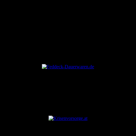
integrieren. Für Deutschland ist der Dienst bereits ein
unverzichtbarer Bestandteil des Bevölkerungsschutzes geworden –
schnell, direkt und effektiv.
ANZEIGE
ANZEIGE