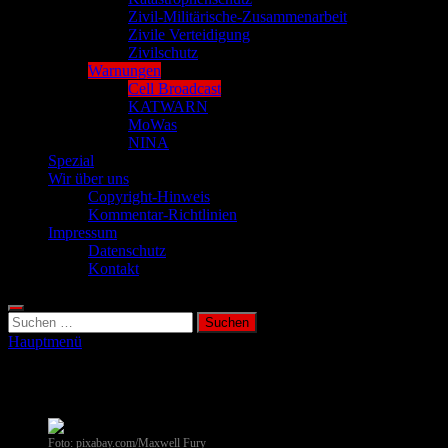
Zivil-Militärische-Zusammenarbeit
Zivile Verteidigung
Zivilschutz
Warnungen
Cell Broadcast
KATWARN
MoWas
NINA
Spezial
Wir über uns
Copyright-Hinweis
Kommentar-Richtlinien
Impressum
Datenschutz
Kontakt
Suchen
nach:
Hauptmenü
Cell Broadcast
Foto: pixabay.com/Maxwell Fury