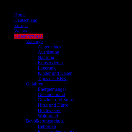
Zum
Inhalt
Home
springen
Deutschland
Europa
Weltweit
Krisenvorsorge
Vorsorge
Allgemeines
Ausrüstung
Nahrung
Konservieren
Lagerung
Kinder und Krisen
Tipps des BBK
Gefahren
Energiemangel
Gebäudebrand
Gewitter und Sturm
Hitze und Dürre
Hochwasser
Waldbrand
Bevölkerungsschutz
Behörden
Katastrophenschutz