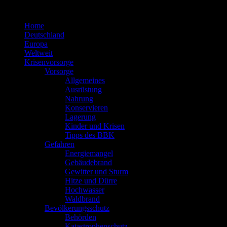
Zum
Inhalt
Home
springen
Deutschland
Europa
Weltweit
Krisenvorsorge
Vorsorge
Allgemeines
Ausrüstung
Nahrung
Konservieren
Lagerung
Kinder und Krisen
Tipps des BBK
Gefahren
Energiemangel
Gebäudebrand
Gewitter und Sturm
Hitze und Dürre
Hochwasser
Waldbrand
Bevölkerungsschutz
Behörden
Katastrophenschutz