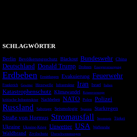
Das Krisenradar ist ein innovatives Projekt, das darauf abzielt, die
Bevölkerung über außergewöhnliche Gefahren- und Schadenlagen
wie nationale oder internationale Konflikte, Naturkatastrophen,
Industrieunfälle, Pandemien, terroristische Angriffe und
Migrationskrisen zu informieren. Das System nutzt verschiedene
Technologien und Kommunikationskanäle, um schnell, effektiv und
überparteilich zu informieren.
SCHLAGWÖRTER
Bundeswehr
Berlin
Blackout
China
Bevölkerungsschutz
Deutschland
Donald Trump
Drohnen
Energieversorgung
Erdbeben
Feuerwehr
Evakuierung
Ermittlungen
Iran
Israel
Hitzewelle
Frankreich
Infrastruktur
Italien
Gewitter
Katastrophenschutz
Klimawandel
Krisenvorsorge
NATO
Polizei
kritische Infrastruktur
Nachbeben
Polen
Russland
Starkregen
Seismologie
Sabotage
Spanien
Stromausfall
Straße von Hormus
Türkei
Stromnetz
USA
Unwetter
Ukraine
Ukraine-Krieg
Waffenruhe
Waldbrand
Zivilschutz
Überschwemmungen