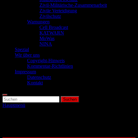
Zivil-Militärische-Zusammenarbeit
Zivile Verteidigung
Zivilschutz
Warnungen
Cell Broadcast
KATWARN
MoWas
NINA
Spezial
Wir über uns
Copyright-Hinweis
Kommentar-Richtlinien
Impressum
Datenschutz
Kontakt
Suchen
nach:
Hauptmenü
Schlagwort:
Überschwemmungen