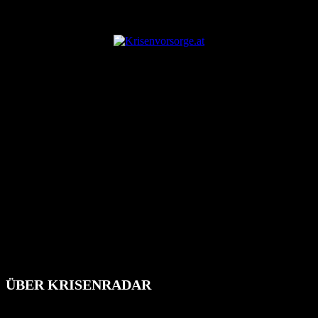
ANZEIGE
ÜBER KRISENRADAR
Das Krisenradar ist ein innovatives Projekt, das darauf abzielt, die