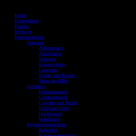
Zum
Inhalt
Home
springen
Deutschland
Europa
Weltweit
Krisenvorsorge
Vorsorge
Allgemeines
Ausrüstung
Nahrung
Konservieren
Lagerung
Kinder und Krisen
Tipps des BBK
Gefahren
Energiemangel
Gebäudebrand
Gewitter und Sturm
Hitze und Dürre
Hochwasser
Waldbrand
Bevölkerungsschutz
Behörden
Katastrophenschutz