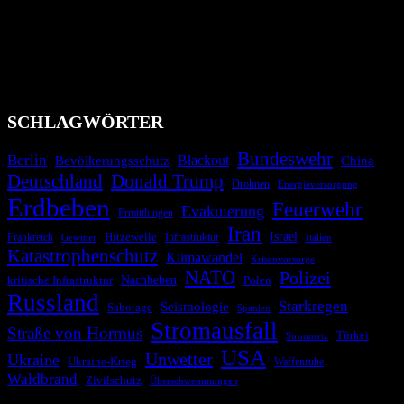
Bevölkerung über außergewöhnliche Gefahren- und Schadenlagen
wie nationale oder internationale Konflikte, Naturkatastrophen,
Industrieunfälle, Pandemien, terroristische Angriffe und
Migrationskrisen zu informieren. Das System nutzt verschiedene
Technologien und Kommunikationskanäle, um schnell, effektiv und
überparteilich zu informieren.
SCHLAGWÖRTER
Bundeswehr
Berlin
Bevölkerungsschutz
Blackout
China
Deutschland
Donald Trump
Drohnen
Energieversorgung
Erdbeben
Feuerwehr
Evakuierung
Ermittlungen
Iran
Israel
Hitzewelle
Frankreich
Infrastruktur
Italien
Gewitter
Katastrophenschutz
Klimawandel
Krisenvorsorge
NATO
Polizei
kritische Infrastruktur
Nachbeben
Polen
Russland
Starkregen
Seismologie
Sabotage
Spanien
Stromausfall
Straße von Hormus
Türkei
Stromnetz
USA
Unwetter
Ukraine
Ukraine-Krieg
Waffenruhe
Waldbrand
Zivilschutz
Überschwemmungen