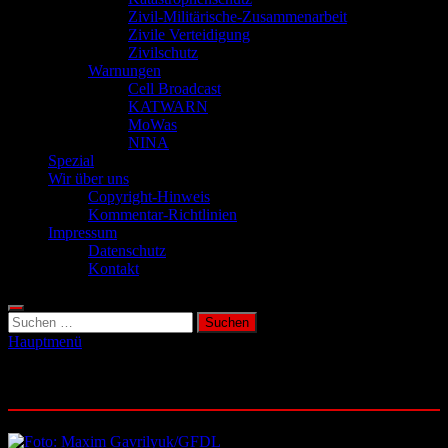
Zivil-Militärische-Zusammenarbeit
Zivile Verteidigung
Zivilschutz
Warnungen
Cell Broadcast
KATWARN
MoWas
NINA
Spezial
Wir über uns
Copyright-Hinweis
Kommentar-Richtlinien
Impressum
Datenschutz
Kontakt
Suchen
nach:
Hauptmenü
Schlagwort:
Blackout