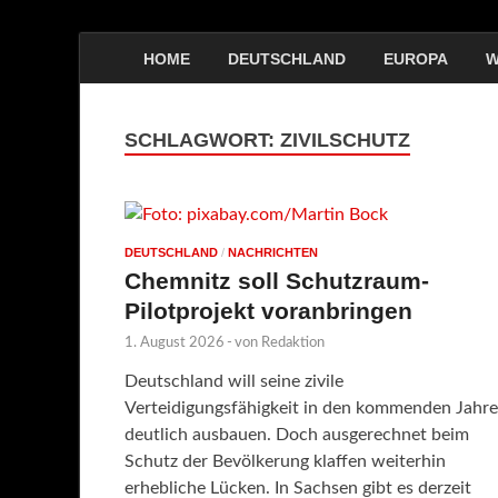
HOME
DEUTSCHLAND
EUROPA
W
SCHLAGWORT:
ZIVILSCHUTZ
DEUTSCHLAND
/
NACHRICHTEN
Chemnitz soll Schutzraum-
Pilotprojekt voranbringen
1. August 2026
-
von
Redaktion
Deutschland will seine zivile
Verteidigungsfähigkeit in den kommenden Jahr
deutlich ausbauen. Doch ausgerechnet beim
Schutz der Bevölkerung klaffen weiterhin
erhebliche Lücken. In Sachsen gibt es derzeit