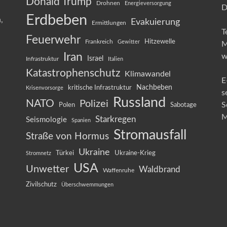
Donald Trump
Drohnen
Energieversorgung
D
Erdbeben
,
Evakuierung
Ermittlungen
T
Feuerwehr
Frankreich
Hitzewelle
Gewitter
M
Iran
w
Israel
Infrastruktur
Italien
Katastrophenschutz
Klimawandel
E
kritische Infrastruktur
Nachbeben
Krisenvorsorge
s
Russland
NATO
Polizei
S
Sabotage
Polen
M
Starkregen
Seismologie
Spanien
Stromausfall
Straße von Hormus
Ukraine
Ukraine-Krieg
Türkei
Stromnetz
USA
Unwetter
Waldbrand
Waffenruhe
Zivilschutz
Überschwemmungen