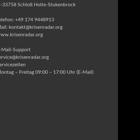
-33758 Schloß Holte-Stukenbrock
elefon: +49 174 9448913
ail: kontakt@krisenradar.org
ww.krisenradar.org
-Mail-Support
ervice@krisenradar.org
ervicezeiten
ontag – Freitag 09:00 – 17:00 Uhr (E-Mail)