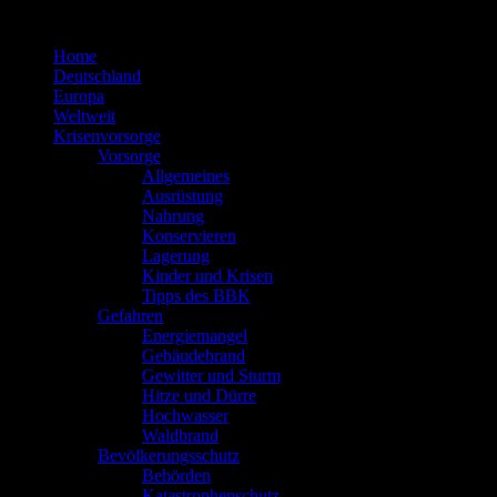
Zum
Inhalt
Home
springen
Deutschland
Europa
Weltweit
Krisenvorsorge
Vorsorge
Allgemeines
Ausrüstung
Nahrung
Konservieren
Lagerung
Kinder und Krisen
Tipps des BBK
Gefahren
Energiemangel
Gebäudebrand
Gewitter und Sturm
Hitze und Dürre
Hochwasser
Waldbrand
Bevölkerungsschutz
Behörden
Katastrophenschutz