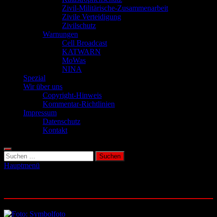
Zivil-Militärische-Zusammenarbeit
Zivile Verteidigung
Zivilschutz
Warnungen
Cell Broadcast
KATWARN
MoWas
NINA
Spezial
Wir über uns
Copyright-Hinweis
Kommentar-Richtlinien
Impressum
Datenschutz
Kontakt
Suchen
nach:
Hauptmenü
Schlagwort:
Seismologie