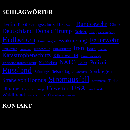
überparteilich zu informieren.
SCHLAGWÖRTER
Bundeswehr
Berlin
Bevölkerungsschutz
Blackout
China
Deutschland
Donald Trump
Drohnen
Energieversorgung
Erdbeben
Feuerwehr
Evakuierung
Ermittlungen
Iran
Israel
Hitzewelle
Frankreich
Infrastruktur
Italien
Gewitter
Katastrophenschutz
Klimawandel
Krisenvorsorge
NATO
Polizei
kritische Infrastruktur
Nachbeben
Polen
Russland
Starkregen
Seismologie
Sabotage
Spanien
Stromausfall
Straße von Hormus
Türkei
Stromnetz
USA
Unwetter
Ukraine
Ukraine-Krieg
Waffenruhe
Waldbrand
Zivilschutz
Überschwemmungen
KONTAKT
krisenradar.org
Herausgegeben von winternitzmedia
Pollhansheide 38a