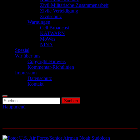
Zivil-Militärische-Zusammenarbeit
Zivile Verteidigung
Zivilschutz
Warnungen
Cell Broadcast
KATWARN
MoWas
NINA
Spezial
Wir über uns
Copyright-Hinweis
Kommentar-Richtlinien
Impressum
Datenschutz
Kontakt
Suchen
nach:
Hauptmenü
Schlagwort:
Drohnen