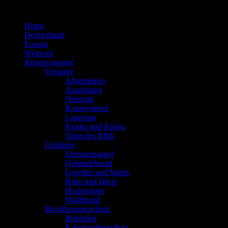
Zum
Inhalt
Home
springen
Deutschland
Europa
Weltweit
Krisenvorsorge
Vorsorge
Allgemeines
Ausrüstung
Nahrung
Konservieren
Lagerung
Kinder und Krisen
Tipps des BBK
Gefahren
Energiemangel
Gebäudebrand
Gewitter und Sturm
Hitze und Dürre
Hochwasser
Waldbrand
Bevölkerungsschutz
Behörden
Katastrophenschutz