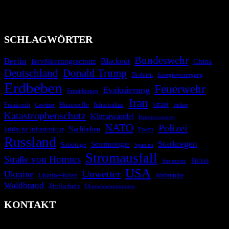
Migrationskrisen zu informieren. Das System nutzt verschiedene
Technologien und Kommunikationskanäle, um schnell, effektiv und
überparteilich zu informieren.
SCHLAGWÖRTER
Bundeswehr
Berlin
Blackout
China
Bevölkerungsschutz
Deutschland
Donald Trump
Drohnen
Energieversorgung
Erdbeben
Feuerwehr
Evakuierung
Ermittlungen
Iran
Israel
Hitzewelle
Frankreich
Infrastruktur
Italien
Gewitter
Katastrophenschutz
Klimawandel
Krisenvorsorge
NATO
Polizei
kritische Infrastruktur
Nachbeben
Polen
Russland
Starkregen
Seismologie
Sabotage
Spanien
Stromausfall
Straße von Hormus
Türkei
Stromnetz
USA
Unwetter
Ukraine
Ukraine-Krieg
Waffenruhe
Waldbrand
Zivilschutz
Überschwemmungen
KONTAKT
krisenradar.org