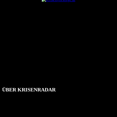
ÜBER KRISENRADAR
Das Krisenradar ist ein innovatives Projekt, das darauf abzielt, die
Bevölkerung über außergewöhnliche Gefahren- und Schadenlagen
wie nationale oder internationale Konflikte, Naturkatastrophen,
Industrieunfälle, Pandemien, terroristische Angriffe und