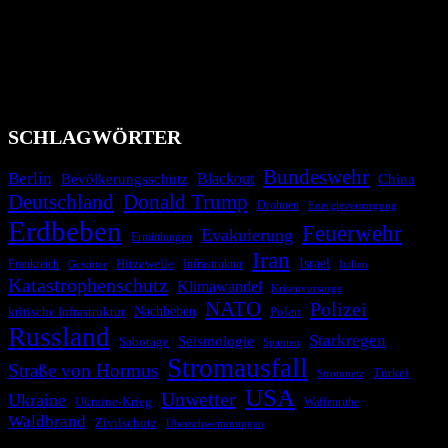
Bevölkerung über außergewöhnliche Gefahren- und Schadenlagen
wie nationale oder internationale Konflikte, Naturkatastrophen,
Industrieunfälle, Pandemien, terroristische Angriffe und
Migrationskrisen zu informieren. Das System nutzt verschiedene
Technologien und Kommunikationskanäle, um schnell, effektiv und
überparteilich zu informieren.
SCHLAGWÖRTER
Bundeswehr
Berlin
Blackout
China
Bevölkerungsschutz
Deutschland
Donald Trump
Drohnen
Energieversorgung
Erdbeben
Feuerwehr
Evakuierung
Ermittlungen
Iran
Israel
Frankreich
Hitzewelle
Infrastruktur
Italien
Gewitter
Katastrophenschutz
Klimawandel
Krisenvorsorge
NATO
Polizei
kritische Infrastruktur
Nachbeben
Polen
Russland
Starkregen
Seismologie
Sabotage
Spanien
Stromausfall
Straße von Hormus
Türkei
Stromnetz
USA
Unwetter
Ukraine
Ukraine-Krieg
Waffenruhe
Waldbrand
Zivilschutz
Überschwemmungen