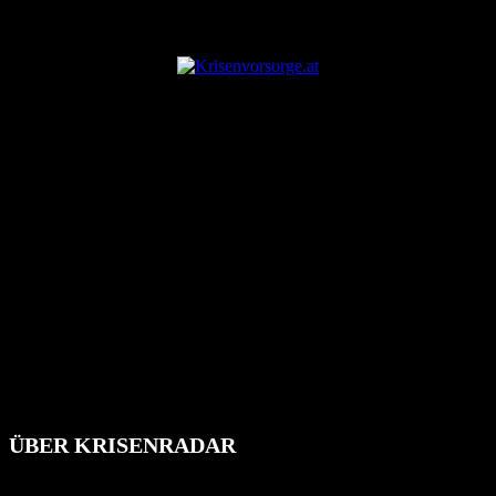
ANZEIGE
ÜBER KRISENRADAR
Das Krisenradar ist ein innovatives Projekt, das darauf abzielt, die