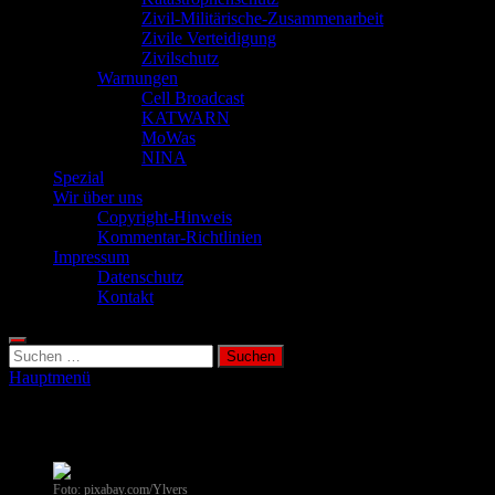
Zivil-Militärische-Zusammenarbeit
Zivile Verteidigung
Zivilschutz
Warnungen
Cell Broadcast
KATWARN
MoWas
NINA
Spezial
Wir über uns
Copyright-Hinweis
Kommentar-Richtlinien
Impressum
Datenschutz
Kontakt
Suchen
nach:
Hauptmenü
Waldbrand
Foto: pixabay.com/Ylvers