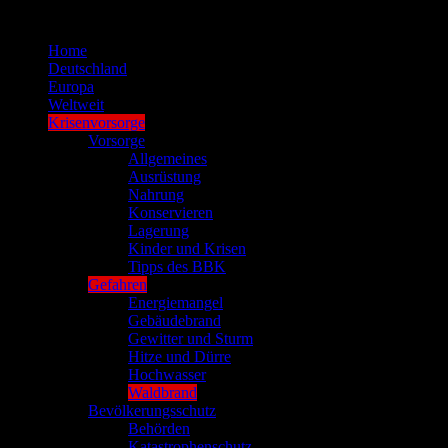
Zum
Inhalt
Home
springen
Deutschland
Europa
Weltweit
Krisenvorsorge
Vorsorge
Allgemeines
Ausrüstung
Nahrung
Konservieren
Lagerung
Kinder und Krisen
Tipps des BBK
Gefahren
Energiemangel
Gebäudebrand
Gewitter und Sturm
Hitze und Dürre
Hochwasser
Waldbrand
Bevölkerungsschutz
Behörden
Katastrophenschutz