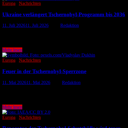
Europa
/
Nachrichten
Ukraine verlängert Tschernobyl-Programm bis 2036
11. Juli 2026
11. Juli 2026
-
von
Redaktion
Vier Jahrzehnte nach der Reaktorkatastrophe von Tschernobyl ist das
auf den …
Ukraine
Mehr lesen
verlängert
Tschernobyl-
Europa
/
Nachrichten
Programm
bis
Feuer in der Tschernobyl-Sperrzone
2036
11. Mai 2026
11. Mai 2026
-
von
Redaktion
Dramatische Lage rund um das ehemalige Atomkraftwerk Tschernobyl: 
Norden der Ukraine. Nach ukrainischen …
Feuer
Mehr lesen
in
der
Europa
/
Nachrichten
Tschernobyl-
Sperrzone