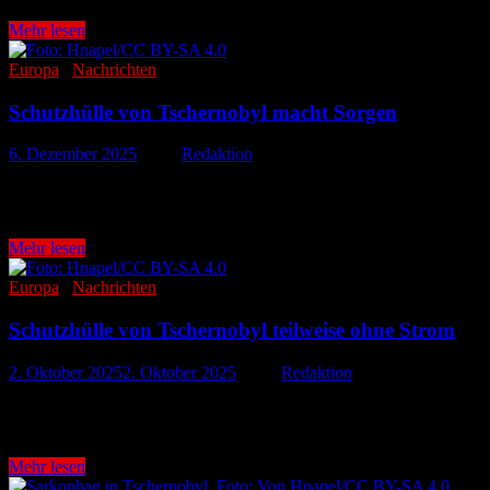
Tschernobyl-
Mehr lesen
Milliardenprojekt
vor
Europa
/
Nachrichten
ungewisser
Zukunft
Schutzhülle von Tschernobyl macht Sorgen
6. Dezember 2025
-
von
Redaktion
Die Schutzhülle des ehemaligen Atomkraftwerks Tschernobyl ist nach e
die Internationale Atomenergiebehörde (IAEA) …
Schutzhülle
Mehr lesen
von
Tschernobyl
Europa
/
Nachrichten
macht
Sorgen
Schutzhülle von Tschernobyl teilweise ohne Strom
2. Oktober 2025
2. Oktober 2025
-
von
Redaktion
Im ukrainischen Atomkraftwerk Tschernobyl ist es nach massiven russ
dass die Schutzhülle über dem zerstörten Reaktorblock 4 …
Schutzhülle
Mehr lesen
von