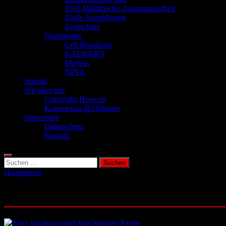
Zivil-Militärische-Zusammenarbeit
Zivile Verteidigung
Zivilschutz
Warnungen
Cell Broadcast
KATWARN
MoWas
NINA
Spezial
Wir über uns
Copyright-Hinweis
Kommentar-Richtlinien
Impressum
Datenschutz
Kontakt
Suchen
nach:
Hauptmenü
Schlagwort:
Tschernobyl