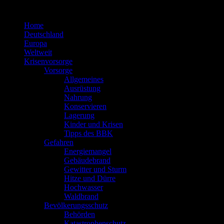
Zum
Inhalt
Home
springen
Deutschland
Europa
Weltweit
Krisenvorsorge
Vorsorge
Allgemeines
Ausrüstung
Nahrung
Konservieren
Lagerung
Kinder und Krisen
Tipps des BBK
Gefahren
Energiemangel
Gebäudebrand
Gewitter und Sturm
Hitze und Dürre
Hochwasser
Waldbrand
Bevölkerungsschutz
Behörden
Katastrophenschutz