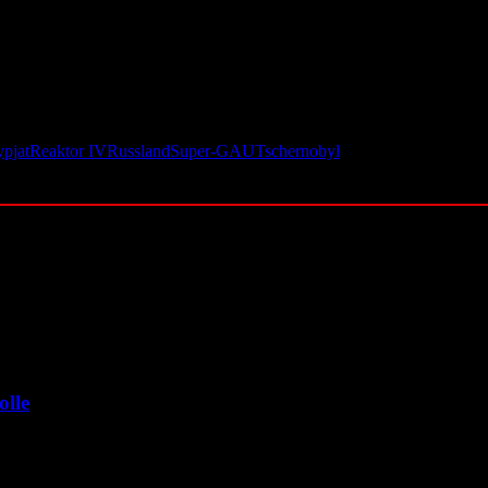
hsten Jahrzehnte sichern, während gleichzeitig die Bergung des radioak
 Februar 2022 auch Gebiete wie Tschernobyl betreten, was Besorgnis ü
das Grenzgebiet zu Russlands Verbündetem Belarus unter besonderer mi
ypjat
Reaktor IV
Russland
Super-GAU
Tschernobyl
olle