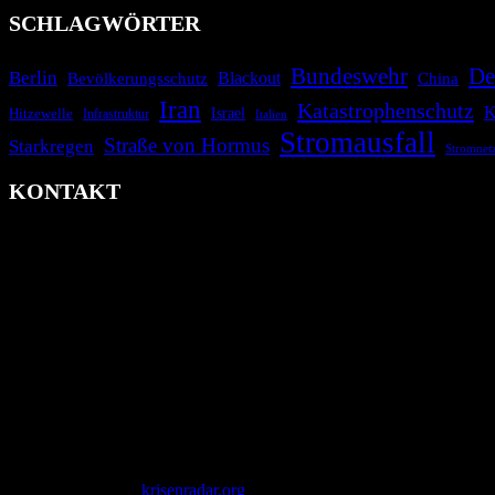
SCHLAGWÖRTER
Bundeswehr
De
Berlin
Blackout
China
Bevölkerungsschutz
Iran
Katastrophenschutz
K
Israel
Hitzewelle
Infrastruktur
Italien
Stromausfall
Straße von Hormus
Starkregen
Stromnet
KONTAKT
krisenradar.org
Herausgegeben von winternitzmedia
Pollhansheide 38a
D-33758 Schloß Holte-Stukenbrock
Telefon: +49 174 9448913
Mail: kontakt@krisenradar.org
www.krisenradar.org
E-Mail-Support
service@krisenradar.org
Servicezeiten
Montag – Freitag 09:00 – 17:00 Uhr (E-Mail)
Copyright © 2026
krisenradar.org
.