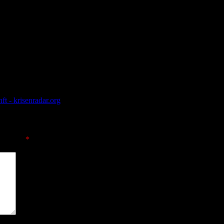
chernobyl-Hülle”
t - krisenradar.org
sind mit
*
markiert