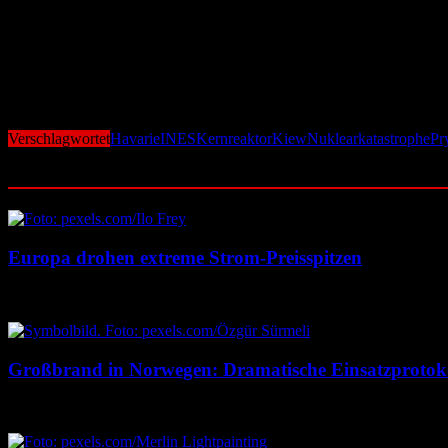
alten Sarkophag schützen und die Abdeckung des Reaktors für die näc
Angriffskrieg und Tschernobyl
Russische Soldaten haben während des Einmarschs in der Ukraine im
aufwarf. Seit dem Abzug der Truppen im April 2022 hält die Ukraine 
Verschlagwortet
Havarie
INES
Kernreaktor
Kiew
Nuklearkatastrophe
Pr
Ähnliche Beiträge
Europa drohen extreme Strom-Preisspitzen
7. August 2026
7. August 2026
Großbrand in Norwegen: Dramatische Einsatzprotok
7. August 2026
7. August 2026