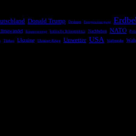
Erdbe
utschland
Donald Trump
Drohnen
Energieversorgung
NATO
limawandel
kritische Infrastruktur
Nachbeben
Pol
Krisenvorsorge
USA
Unwetter
Ukraine
Wal
Ukraine-Krieg
Türkei
z
Waffenruhe