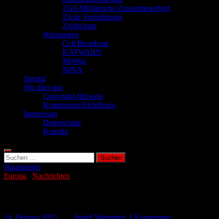
Zivil-Militärische-Zusammenarbeit
Zivile Verteidigung
Zivilschutz
Warnungen
Cell Broadcast
KATWARN
MoWas
NINA
Spezial
Wir über uns
Copyright-Hinweis
Kommentar-Richtlinien
Impressum
Datenschutz
Kontakt
Suchen
nach:
Hauptmenü
Europa
/
Nachrichten
Russische Drohne beschädigt Tschernobyl-
14. Februar 2025
-
von
André Winternitz
-
1 Kommentar