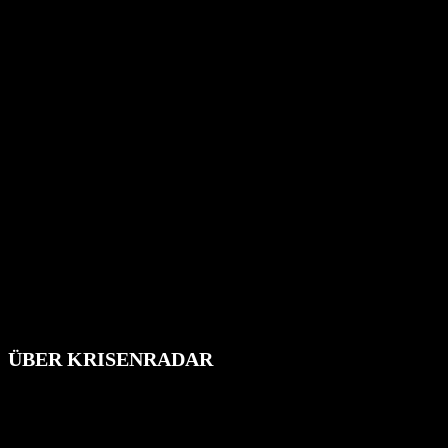
ÜBER KRISENRADAR
Das Krisenradar ist ein innovatives Projekt, das darauf abzielt, 
Industrieunfälle, Pandemien, terroristische Angriffe und Migrationsk
informieren.