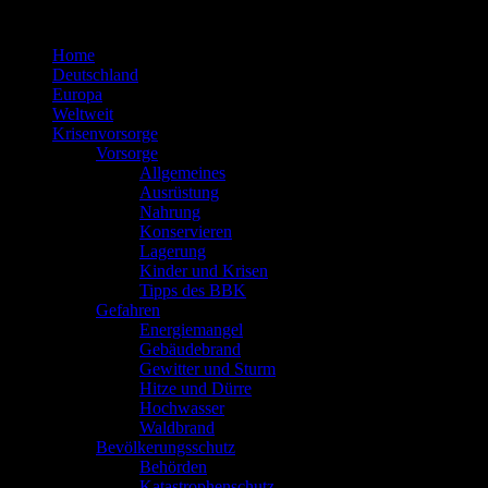
Zum
Inhalt
Home
springen
Deutschland
Europa
Weltweit
Krisenvorsorge
Vorsorge
Allgemeines
Ausrüstung
Nahrung
Konservieren
Lagerung
Kinder und Krisen
Tipps des BBK
Gefahren
Energiemangel
Gebäudebrand
Gewitter und Sturm
Hitze und Dürre
Hochwasser
Waldbrand
Bevölkerungsschutz
Behörden
Katastrophenschutz