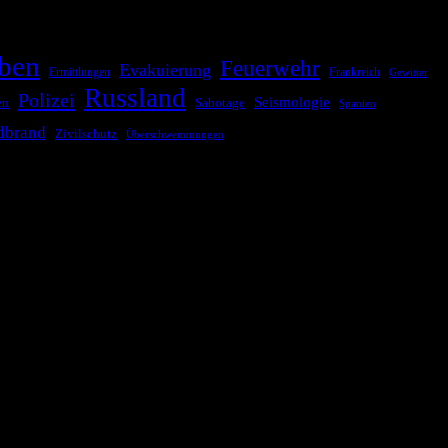
ben
Feuerwehr
Evakuierung
Ermittlungen
Frankreich
Gewitter
Russland
Polizei
Seismologie
Sabotage
en
Spanien
dbrand
Zivilschutz
Überschwemmungen