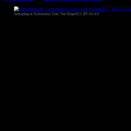
Sarkophag in Tschernobyl. Foto: Von Hnapel/CC BY-SA 4.0
Prypjat
. Wie der ukrainische Präsident Wolodymyr Selenskyj berich
Feuer ausgebrochen, welches jedoch schnell gelöscht werden konnte.
aber bedeutend.
In der Nacht hatten die dort stationierten internationalen Atombeob
Atomenergie-Organisation (IAEA) bestätigte eine Explosion. Wie die
Super-GAU am 26. April 1986
Die Nuklearkatastrophe von Tschernobyl ereignete sich am 26. April 
schlimmste Havarie in der Geschichte der Kernenergienutzung. Der Re
Niederschlags hauptsächlich die Region nordöstlich von Tschernobyl
Sarkophag – Die Hülle über dem Reaktor
Der Sarkophag in Tschernobyl bezieht sich auf die massive Struktur,
stattgefunden hatte. Diese Struktur wurde geschaffen, um die radioak
ursprüngliche Sarkophag wurde schnell nach der Explosion gebaut, um
Um die Sicherheit langfristig zu gewährleisten, wurde 2016 eine neue,