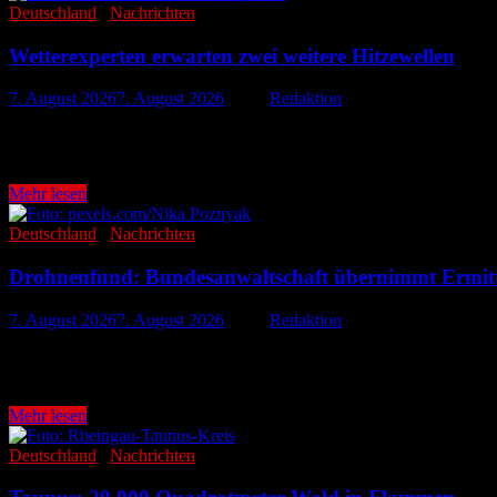
Deutschland
/
Nachrichten
Wetterexperten erwarten zwei weitere Hitzewellen
7. August 2026
7. August 2026
-
von
Redaktion
Nach einer vorübergehenden Abkühlung könnte Deutschland bereits 
dass sich im August gleich zwei ausgeprägte …
Wetterexperten
Mehr lesen
erwarten
zwei
Deutschland
/
Nachrichten
weitere
Hitzewellen
Drohnenfund: Bundesanwaltschaft übernimmt Ermit
7. August 2026
7. August 2026
-
von
Redaktion
Nach dem Fund einer mit Sprengstoff ausgestatteten Drohne am Flugh
besonderen Bedeutung des Falls und …
Drohnenfund:
Mehr lesen
Bundesanwaltschaft
übernimmt
Deutschland
/
Nachrichten
Ermittlungen