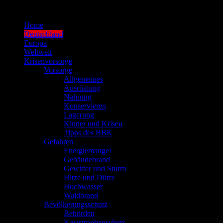
Zum
Inhalt
Home
springen
Deutschland
Europa
Weltweit
Krisenvorsorge
Vorsorge
Allgemeines
Ausrüstung
Nahrung
Konservieren
Lagerung
Kinder und Krisen
Tipps des BBK
Gefahren
Energiemangel
Gebäudebrand
Gewitter und Sturm
Hitze und Dürre
Hochwasser
Waldbrand
Bevölkerungsschutz
Behörden
Katastrophenschutz