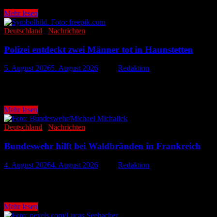
Spezialkräfte
Mehr lesen
nach
Spanien
Deutschland
/
Nachrichten
und
Frankreich
Polizei entdeckt zwei Männer tot in Haunstetten
entsendet
5. August 2026
5. August 2026
-
von
Redaktion
Ein größerer Polizeieinsatz im Süden Augsburgs hat am Montagabend 
Männer gefunden. Die Polizei geht …
Polizei
Mehr lesen
entdeckt
zwei
Deutschland
/
Nachrichten
Männer
tot
Bundeswehr hilft bei Waldbränden in Frankreich
in
Haunstetten
4. August 2026
4. August 2026
-
von
Redaktion
Die schweren Waldbrände im Südwesten Frankreichs haben Ende Juli i
Transporthubschrauber der Bundeswehr wurden zusammen mit Lösch
Bundeswehr
Mehr lesen
hilft