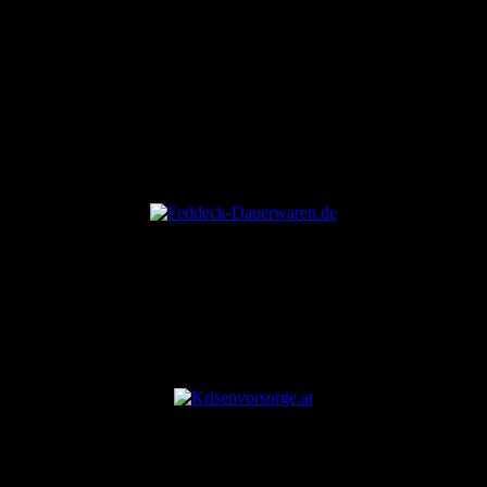
Abruf zugänglich zu machen. Ein Anspruch auf Veröffentlichung
eines Beitrags besteht jedoch nicht!
ANZEIGE
ANZEIGE