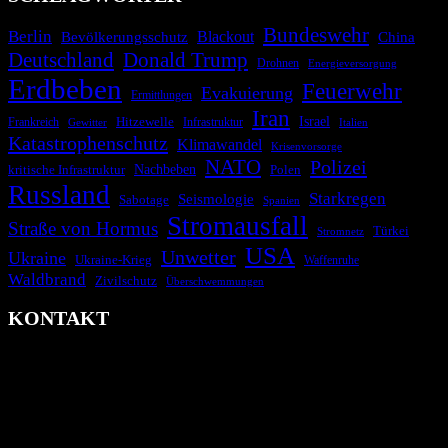
Bundeswehr
Berlin
Blackout
China
Bevölkerungsschutz
Deutschland
Donald Trump
Drohnen
Energieversorgung
Erdbeben
Feuerwehr
Evakuierung
Ermittlungen
Iran
Israel
Hitzewelle
Frankreich
Infrastruktur
Italien
Gewitter
Katastrophenschutz
Klimawandel
Krisenvorsorge
NATO
Polizei
kritische Infrastruktur
Nachbeben
Polen
Russland
Starkregen
Seismologie
Sabotage
Spanien
Stromausfall
Straße von Hormus
Türkei
Stromnetz
USA
Unwetter
Ukraine
Ukraine-Krieg
Waffenruhe
Waldbrand
Zivilschutz
Überschwemmungen
KONTAKT
krisenradar.org
Herausgegeben von winternitzmedia
Pollhansheide 38a
D-33758 Schloß Holte-Stukenbrock
Telefon: +49 174 9448913