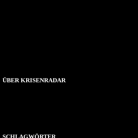
ÜBER KRISENRADAR
Das Krisenradar ist ein innovatives Projekt, das darauf abzielt, die
Bevölkerung über außergewöhnliche Gefahren- und Schadenlagen
wie nationale oder internationale Konflikte, Naturkatastrophen,
Industrieunfälle, Pandemien, terroristische Angriffe und
Migrationskrisen zu informieren. Das System nutzt verschiedene
Technologien und Kommunikationskanäle, um schnell, effektiv und
überparteilich zu informieren.
SCHLAGWÖRTER