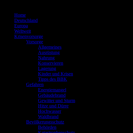
Zum
Inhalt
Home
springen
Deutschland
Europa
Weltweit
Krisenvorsorge
Vorsorge
Allgemeines
Ausrüstung
Nahrung
Konservieren
Lagerung
Kinder und Krisen
Tipps des BBK
Gefahren
Energiemangel
Gebäudebrand
Gewitter und Sturm
Hitze und Dürre
Hochwasser
Waldbrand
Bevölkerungsschutz
Behörden
Katastrophenschutz