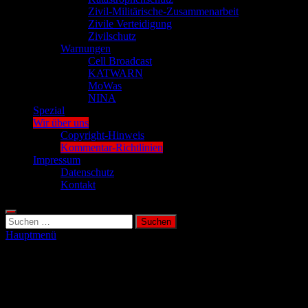
Zivil-Militärische-Zusammenarbeit
Zivile Verteidigung
Zivilschutz
Warnungen
Cell Broadcast
KATWARN
MoWas
NINA
Spezial
Wir über uns
Copyright-Hinweis
Kommentar-Richtlinien
Impressum
Datenschutz
Kontakt
Suchen
nach:
Hauptmenü
Kommentar-Richtlinien
Richtlinien für das Verfassen eines Kommentars