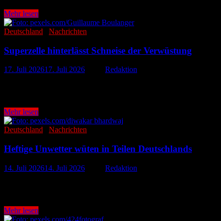
Schwere
Mehr lesen
Unwetter
über
Deutschland
/
Nachrichten
Sachsen-
Anhalt
Superzelle hinterlässt Schneise der Verwüstung
und
Thüringen
17. Juli 2026
17. Juli 2026
-
von
Redaktion
Schwere Unwetter haben in Teilen Süddeutschlands für Chaos, Zerst
brachte Orkanböen, sintflutartigen Regen sowie …
Superzelle
Mehr lesen
hinterlässt
Schneise
Deutschland
/
Nachrichten
der
Verwüstung
Heftige Unwetter wüten in Teilen Deutschlands
14. Juli 2026
14. Juli 2026
-
von
Redaktion
Schwere Gewitter haben am Montagabend weite Teile Norddeutschlan
Holstein und Niedersachsen. Hagelkörner in der Größe von Tennisbäl
Heftige
Mehr lesen
Unwetter