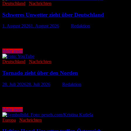
Deutschland
/
Nachrichten
Schweres Unwetter zieht über Deutschland
1. August 2026
1. August 2026
-
von
Redaktion
Nach mehreren heißen Tagen sind am Freitagabend schwere Gewitter ü
während eines heftigen Gewitters …
Schweres
Mehr lesen
Unwetter
zieht
Deutschland
/
Nachrichten
über
Deutschland
Tornado zieht über den Norden
28. Juli 2026
28. Juli 2026
-
von
Redaktion
Ein schweres Unwetter hat am Sonntagabend Teile Schleswig-Holstein
zwischen 40 und 50 Gebäude …
Tornado
Mehr lesen
zieht
über
Europa
/
Nachrichten
den
Norden