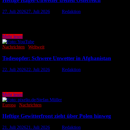
Heftige Hagel-Unwetter treffen Österreich
27. Juli 2026
27. Juli 2026
-
von
Redaktion
Österreich ist am Sonntag von einer schweren Unwetterlage getroffen
Hagelschauer …
Heftige
Mehr lesen
Hagel-
Unwetter
Nachrichten
/
Weltweit
treffen
Österreich
Todesopfer: Schwere Unwetter in Afghanistan
22. Juli 2026
22. Juli 2026
-
von
Redaktion
Heftige Regenfälle haben im Osten Afghanistans schwere Überschwe
80 weitere Menschen wurden verletzt, …
Todesopfer:
Mehr lesen
Schwere
Unwetter
Europa
/
Nachrichten
in
Afghanistan
Heftige Gewitterfront zieht über Polen hinweg
21. Juli 2026
21. Juli 2026
-
von
Redaktion