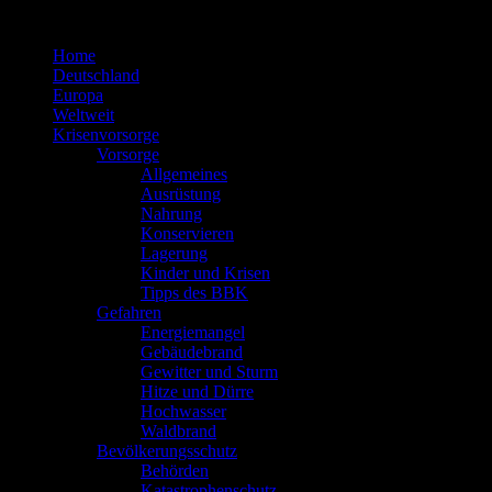
Zum
Inhalt
Home
springen
Deutschland
Europa
Weltweit
Krisenvorsorge
Vorsorge
Allgemeines
Ausrüstung
Nahrung
Konservieren
Lagerung
Kinder und Krisen
Tipps des BBK
Gefahren
Energiemangel
Gebäudebrand
Gewitter und Sturm
Hitze und Dürre
Hochwasser
Waldbrand
Bevölkerungsschutz
Behörden
Katastrophenschutz