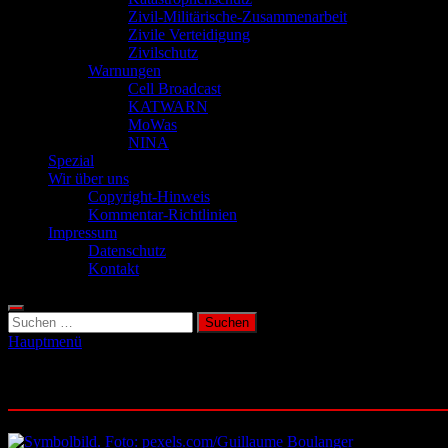
Zivil-Militärische-Zusammenarbeit
Zivile Verteidigung
Zivilschutz
Warnungen
Cell Broadcast
KATWARN
MoWas
NINA
Spezial
Wir über uns
Copyright-Hinweis
Kommentar-Richtlinien
Impressum
Datenschutz
Kontakt
Suchen
nach:
Hauptmenü
Schlagwort:
Unwetter