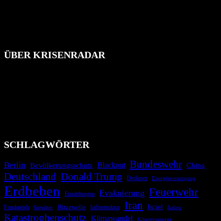
ÜBER KRISENRADAR
Das Krisenradar ist ein innovatives Projekt, das darauf abzielt, die
Bevölkerung über außergewöhnliche Gefahren- und Schadenlagen
wie nationale oder internationale Konflikte, Naturkatastrophen,
Industrieunfälle, Pandemien, terroristische Angriffe und
Migrationskrisen zu informieren. Das System nutzt verschiedene
Technologien und Kommunikationskanäle, um schnell, effektiv und
überparteilich zu informieren.
SCHLAGWÖRTER
Bundeswehr
Berlin
Bevölkerungsschutz
Blackout
China
Deutschland
Donald Trump
Drohnen
Energieversorgung
Erdbeben
Feuerwehr
Evakuierung
Ermittlungen
Iran
Israel
Hitzewelle
Frankreich
Infrastruktur
Italien
Gewitter
Katastrophenschutz
Klimawandel
Krisenvorsorge