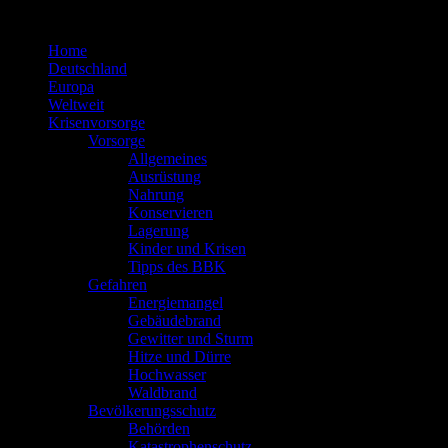
Zum
Inhalt
Home
springen
Deutschland
Europa
Weltweit
Krisenvorsorge
Vorsorge
Allgemeines
Ausrüstung
Nahrung
Konservieren
Lagerung
Kinder und Krisen
Tipps des BBK
Gefahren
Energiemangel
Gebäudebrand
Gewitter und Sturm
Hitze und Dürre
Hochwasser
Waldbrand
Bevölkerungsschutz
Behörden
Katastrophenschutz