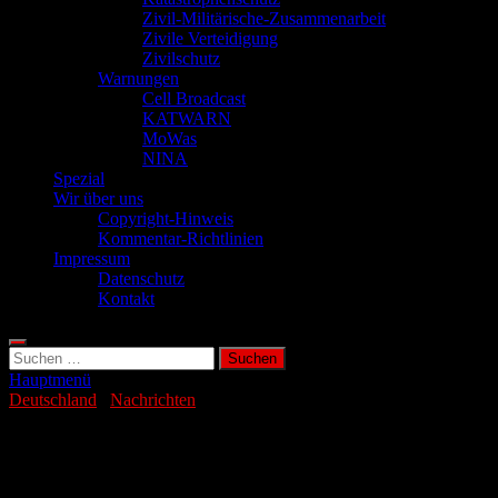
Zivil-Militärische-Zusammenarbeit
Zivile Verteidigung
Zivilschutz
Warnungen
Cell Broadcast
KATWARN
MoWas
NINA
Spezial
Wir über uns
Copyright-Hinweis
Kommentar-Richtlinien
Impressum
Datenschutz
Kontakt
Suchen
nach:
Hauptmenü
Deutschland
/
Nachrichten
Dobrindt warnt vor Drohnen auf
Bundestag