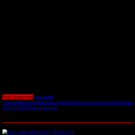
Experten gehen davon aus, dass Drohnen künftig eine noch größere
Rolle bei Sicherheits- und Verteidigungsfragen spielen werden.
Beratungen über weitere Schutzmaßnahmen
laufen
Nach Angaben aus Sicherheitskreisen stehen die
Bundestagsverwaltung und die Berliner Behörden bereits im
Austausch über zusätzliche Maßnahmen zum Schutz des
Parlaments. Dabei geht es unter anderem um technische Systeme zur
Erkennung und Abwehr von Drohnen sowie um organisatorische
Konzepte für den Ernstfall. Ob und wann eine dauerhafte
Drohnenabwehr eingerichtet wird, ist derzeit noch offen. Klar ist
jedoch, dass die Bundesregierung die wachsende Gefahr durch
unbemannte Fluggeräte als ernstes Sicherheitsrisiko einstuft und den
Schutz der Verfassungsorgane weiter ausbauen will.
Verschlagwortet
Alexander
Dobrindt
Bundestag
Bundestagsschutz
Drohnen
Drohnenabwehr
Innere
Sicherheit
Verfassungsorgane
Ähnliche Beiträge