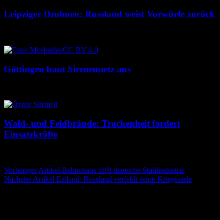
Leipziger Drohnen: Russland weist Vorwürfe zurück
8. August 2026
8. August 2026
Göttingen baut Sirenennetz aus
8. August 2026
8. August 2026
Wald- und Feldbrände: Trockenheit fordert
Einsatzkräfte
7. August 2026
7. August 2026
Beitragsnavigation
Vorheriger Artikel
Bahnchaos trifft deutsche Stahlindustrie
Nächster Artikel
Estland: Russland verfehlt seine Kriegsziele
Schreibe einen Kommentar
Deine E-Mail-Adresse wird nicht veröffentlicht.
Erforderliche