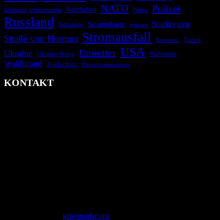
NATO
Polizei
kritische Infrastruktur
Nachbeben
Polen
Russland
Starkregen
Seismologie
Sabotage
Spanien
Stromausfall
Straße von Hormus
Türkei
Stromnetz
USA
Unwetter
Ukraine
Ukraine-Krieg
Waffenruhe
Waldbrand
Zivilschutz
Überschwemmungen
KONTAKT
krisenradar.org
Herausgegeben von winternitzmedia
Pollhansheide 38a
D-33758 Schloß Holte-Stukenbrock
Telefon: +49 174 9448913
Mail: kontakt@krisenradar.org
www.krisenradar.org
E-Mail-Support
service@krisenradar.org
Servicezeiten
Montag – Freitag 09:00 – 17:00 Uhr (E-Mail)
Copyright © 2026
krisenradar.org
.