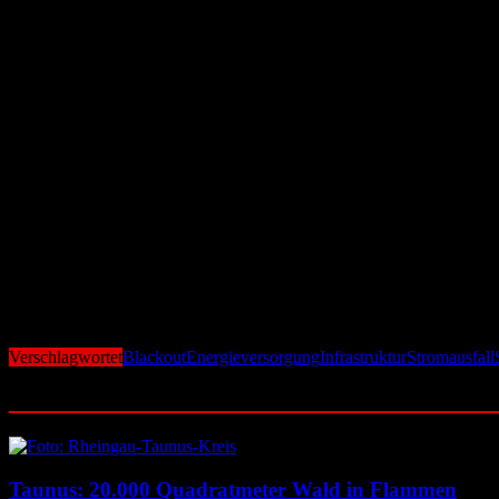
können, erfolgte die Wiederherstellung der Versorgung schrittweise. 
nicht erneut zu gefährden.
Regierung kündigt Konsequenzen an
Nach dem landesweiten Blackout hat das Energieministerium eine umfa
eine einzelne technische Störung das gesamte Land lahmlegt. Nach An
möglichst lokal begrenzt bleiben, anstatt einen vollständigen Ausfall
Stromnetz vor großen Herausforderungen
Der Vorfall verdeutlicht die Anfälligkeit der tansanischen Energiein
der Netzinfrastruktur eine zentrale Voraussetzung, um Versorgungsausf
Der jüngste Blackout zählt zu den größten Stromausfällen der vergan
Wirtschaft, Infrastruktur und den Alltag der Bevölkerung haben kann.
Verschlagwortet
Blackout
Energieversorgung
Infrastruktur
Stromausfall
Ähnliche Beiträge
Taunus: 20.000 Quadratmeter Wald in Flammen