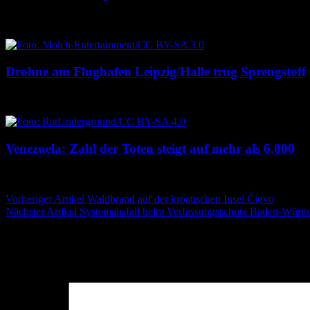
6. August 2026
6. August 2026
Drohne am Flughafen Leipzig/Halle trug Sprengstoff
6. August 2026
6. August 2026
Venezuela: Zahl der Toten steigt auf mehr als 6.000
6. August 2026
6. August 2026
Beitragsnavigation
Vorheriger Artikel
Waldbrand auf der kroatischen Insel Čiovo
Nächster Artikel
Systemausfall beim Verfassungsschutz Baden-Würt
Schreibe einen Kommentar
Deine E-Mail-Adresse wird nicht veröffentlicht.
Erforderliche Felder 