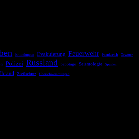
ationale oder internationale Konflikte, Naturkatastrophen,
Kommunikationskanäle, um schnell, effektiv und überparteilich zu
ben
Feuerwehr
Evakuierung
Ermittlungen
Frankreich
Gewitter
Russland
Polizei
Seismologie
Sabotage
en
Spanien
dbrand
Zivilschutz
Überschwemmungen