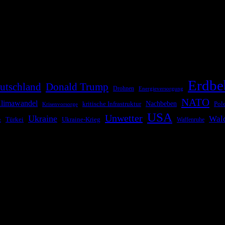
die Bevölkerung über außergewöhnliche Gefahren- und Schadenlagen wie n
risen zu informieren. Das System nutzt verschiedene Technologien und 
Erdbe
utschland
Donald Trump
Drohnen
Energieversorgung
NATO
limawandel
kritische Infrastruktur
Nachbeben
Pol
Krisenvorsorge
USA
Unwetter
Ukraine
Wal
Ukraine-Krieg
Türkei
z
Waffenruhe