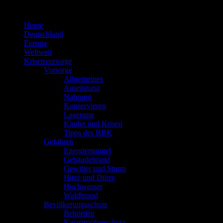
Zum
Inhalt
Home
springen
Deutschland
Europa
Weltweit
Krisenvorsorge
Vorsorge
Allgemeines
Ausrüstung
Nahrung
Konservieren
Lagerung
Kinder und Krisen
Tipps des BBK
Gefahren
Energiemangel
Gebäudebrand
Gewitter und Sturm
Hitze und Dürre
Hochwasser
Waldbrand
Bevölkerungsschutz
Behörden
Katastrophenschutz