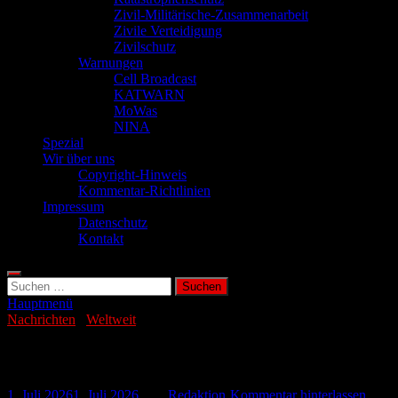
Zivil-Militärische-Zusammenarbeit
Zivile Verteidigung
Zivilschutz
Warnungen
Cell Broadcast
KATWARN
MoWas
NINA
Spezial
Wir über uns
Copyright-Hinweis
Kommentar-Richtlinien
Impressum
Datenschutz
Kontakt
Suchen
nach:
Hauptmenü
Nachrichten
/
Weltweit
Landesweiter Blackout in Tansania
1. Juli 2026
1. Juli 2026
-
von
Redaktion
-
Kommentar hinterlassen