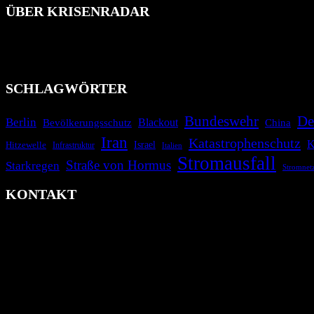
ÜBER KRISENRADAR
Das Krisenradar ist ein innovatives Projekt, das darauf abzielt, 
Industrieunfälle, Pandemien, terroristische Angriffe und Migrationsk
informieren.
SCHLAGWÖRTER
Bundeswehr
De
Berlin
Blackout
China
Bevölkerungsschutz
Iran
Katastrophenschutz
K
Israel
Hitzewelle
Infrastruktur
Italien
Stromausfall
Straße von Hormus
Starkregen
Stromnet
KONTAKT
krisenradar.org
Herausgegeben von winternitzmedia
Pollhansheide 38a
D-33758 Schloß Holte-Stukenbrock
Telefon: +49 174 9448913
Mail: kontakt@krisenradar.org
www.krisenradar.org