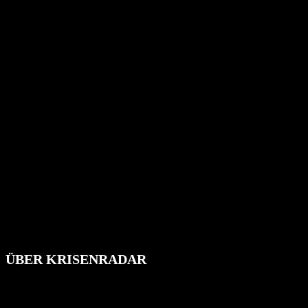
ÜBER KRISENRADAR
Das Krisenradar ist ein innovatives Projekt, das darauf abzielt, 
Industrieunfälle, Pandemien, terroristische Angriffe und Migrationsk