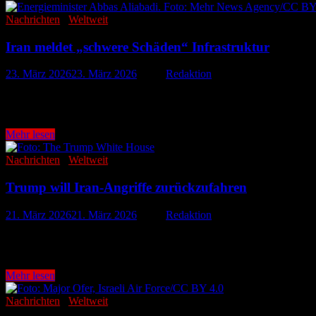
scheitert
mit
Nachrichten
/
Weltweit
Sturmangriffen
Iran meldet „schwere Schäden“ Infrastruktur
23. März 2026
23. März 2026
-
von
Redaktion
Teheran. Die Spannungen im Nahen Osten erreichen eine neue Eskalat
schwer beschädigt …
Iran
Mehr lesen
meldet
„schwere
Nachrichten
/
Weltweit
Schäden“
Infrastruktur
Trump will Iran-Angriffe zurückzufahren
21. März 2026
21. März 2026
-
von
Redaktion
Washington. Im eskalierenden Konflikt im Nahen Osten deutet sich ei
Militärschläge gegen den …
Trump
Mehr lesen
will
Iran-
Nachrichten
/
Weltweit
Angriffe