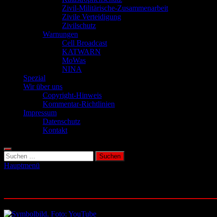
Zivil-Militärische-Zusammenarbeit
Zivile Verteidigung
Zivilschutz
Warnungen
Cell Broadcast
KATWARN
MoWas
NINA
Spezial
Wir über uns
Copyright-Hinweis
Kommentar-Richtlinien
Impressum
Datenschutz
Kontakt
Suchen
nach:
Hauptmenü
Schlagwort:
Luftangriffe