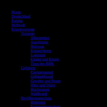
Zum
Inhalt
Home
springen
Deutschland
Europa
Weltweit
Krisenvorsorge
Vorsorge
Allgemeines
Ausrüstung
Nahrung
Konservieren
Lagerung
Kinder und Krisen
Tipps des BBK
Gefahren
Energiemangel
Gebäudebrand
Gewitter und Sturm
Hitze und Dürre
Hochwasser
Waldbrand
Bevölkerungsschutz
Behörden
Katastrophenschutz