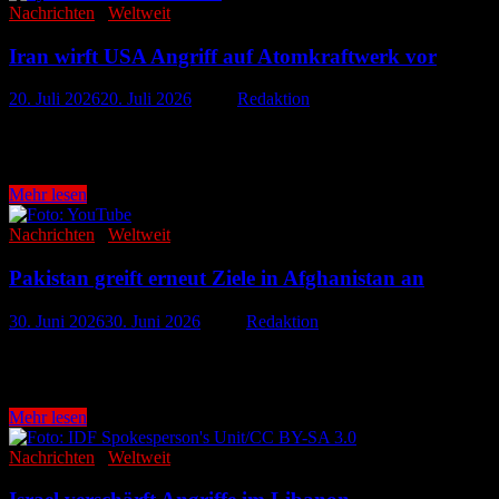
Nachrichten
/
Weltweit
Iran wirft USA Angriff auf Atomkraftwerk vor
20. Juli 2026
20. Juli 2026
-
von
Redaktion
Der Konflikt zwischen den USA und dem Iran könnte eine neue und be
Bau befindliche …
Iran
Mehr lesen
wirft
USA
Nachrichten
/
Weltweit
Angriff
auf
Pakistan greift erneut Ziele in Afghanistan an
Atomkraftwerk
vor
30. Juni 2026
30. Juni 2026
-
von
Redaktion
Der Konflikt zwischen Pakistan und Afghanistan spitzt sich erneut dra
Angriffe auf Ziele im …
Pakistan
Mehr lesen
greift
erneut
Nachrichten
/
Weltweit
Ziele
in