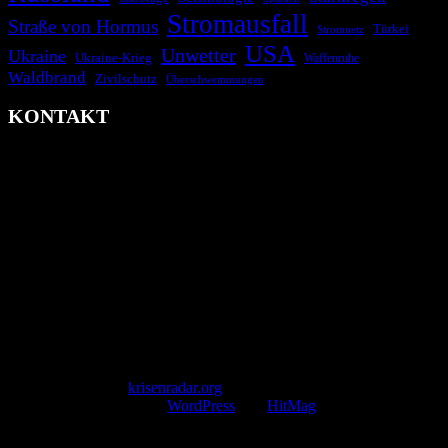
Stromausfall
Straße von Hormus
Türkei
Stromnetz
USA
Unwetter
Ukraine
Ukraine-Krieg
Waffenruhe
Waldbrand
Zivilschutz
Überschwemmungen
KONTAKT
krisenradar.org
Herausgegeben von winternitzmedia
Pollhansheide 38a
D-33758 Schloß Holte-Stukenbrock
Telefon: +49 174 9448913
Mail: kontakt@krisenradar.org
www.krisenradar.org
E-Mail-Support
service@krisenradar.org
Servicezeiten
Montag – Freitag 09:00 – 17:00 Uhr (E-Mail)
Copyright © 2026
krisenradar.org
.
Mit Stolz präsentiert von
WordPress
und
HitMag
.