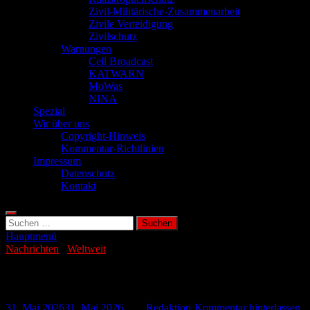
Zivil-Militärische-Zusammenarbeit
Zivile Verteidigung
Zivilschutz
Warnungen
Cell Broadcast
KATWARN
MoWas
NINA
Spezial
Wir über uns
Copyright-Hinweis
Kommentar-Richtlinien
Impressum
Datenschutz
Kontakt
Suchen
nach:
Hauptmenü
Nachrichten
/
Weltweit
Israel verschärft Angriffe im Libanon
31. Mai 2026
31. Mai 2026
-
von
Redaktion
-
Kommentar hinterlassen