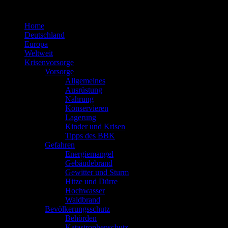
Zum
Inhalt
Home
springen
Deutschland
Europa
Weltweit
Krisenvorsorge
Vorsorge
Allgemeines
Ausrüstung
Nahrung
Konservieren
Lagerung
Kinder und Krisen
Tipps des BBK
Gefahren
Energiemangel
Gebäudebrand
Gewitter und Sturm
Hitze und Dürre
Hochwasser
Waldbrand
Bevölkerungsschutz
Behörden
Katastrophenschutz