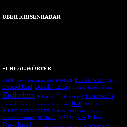
ÜBER KRISENRADAR
Das Krisenradar ist ein innovatives Projekt, das darauf abzielt, die
Bevölkerung über außergewöhnliche Gefahren- und Schadenlagen
wie nationale oder internationale Konflikte, Naturkatastrophen,
Industrieunfälle, Pandemien, terroristische Angriffe und
Migrationskrisen zu informieren. Das System nutzt verschiedene
Technologien und Kommunikationskanäle, um schnell, effektiv und
überparteilich zu informieren.
SCHLAGWÖRTER
Bundeswehr
Berlin
Bevölkerungsschutz
Blackout
China
Deutschland
Donald Trump
Drohnen
Energieversorgung
Erdbeben
Feuerwehr
Evakuierung
Ermittlungen
Iran
Israel
Hitzewelle
Frankreich
Infrastruktur
Italien
Gewitter
Katastrophenschutz
Klimawandel
Krisenvorsorge
NATO
Polizei
kritische Infrastruktur
Nachbeben
Polen
Russland
Starkregen
Seismologie
Sabotage
Spanien