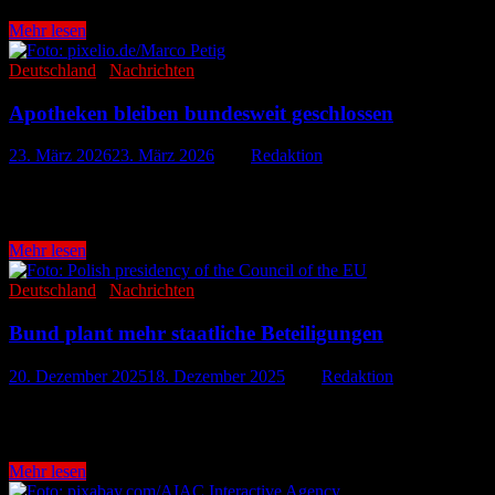
Speicherpflicht
Mehr lesen
für
IP-
Deutschland
/
Nachrichten
Adressen
beschlossen
Apotheken bleiben bundesweit geschlossen
23. März 2026
23. März 2026
-
von
Redaktion
Mit einem flächendeckenden Protesttag verschärft die Apothekenbranc
und Apotheker mit Demonstrationen und Kundgebungen auf …
Apotheken
Mehr lesen
bleiben
bundesweit
Deutschland
/
Nachrichten
geschlossen
Bund plant mehr staatliche Beteiligungen
20. Dezember 2025
18. Dezember 2025
-
von
Redaktion
Berlin. Die Bundesregierung greift stärker in die Wirtschaft ein und 
wichtige Zukunftsbereiche lenken und …
Bund
Mehr lesen
plant