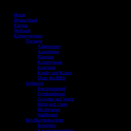
Zum
Inhalt
Home
springen
Deutschland
Europa
Weltweit
Krisenvorsorge
Vorsorge
Allgemeines
Ausrüstung
Nahrung
Konservieren
Lagerung
Kinder und Krisen
Tipps des BBK
Gefahren
Energiemangel
Gebäudebrand
Gewitter und Sturm
Hitze und Dürre
Hochwasser
Waldbrand
Bevölkerungsschutz
Behörden
Katastrophenschutz