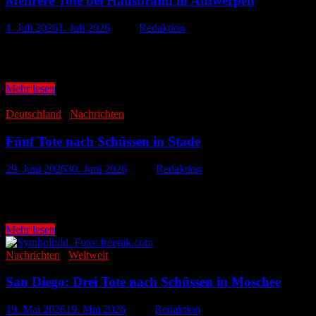
Mehrere Tote bei Hausbrand in Antwerpen
1. Juli 2026
1. Juli 2026
-
von
Redaktion
Bei einem schweren Brand in der belgischen Hafenstadt Antwerpen s
mit einem Großaufgebot …
Mehrere
Mehr lesen
Tote
bei
Deutschland
/
Nachrichten
Hausbrand
in
Fünf Tote nach Schüssen in Stade
Antwerpen
29. Juni 2026
30. Juni 2026
-
von
Redaktion
Im niedersächsischen Stade sind am Montag fünf Menschen durch Sch
Nach Angaben der …
Fünf
Mehr lesen
Tote
nach
Nachrichten
/
Weltweit
Schüssen
in
San Diego: Drei Tote nach Schüssen in Moschee
Stade
19. Mai 2026
19. Mai 2026
-
von
Redaktion