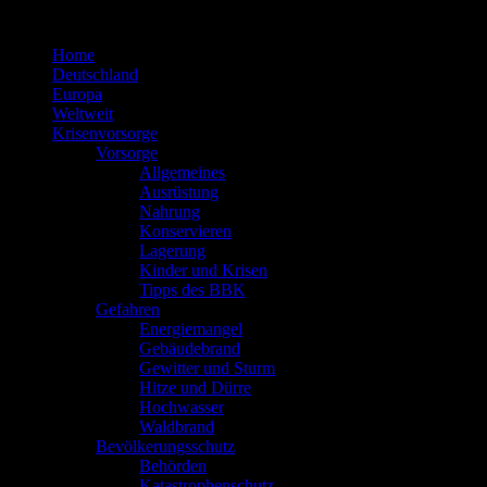
Zum
Inhalt
Home
springen
Deutschland
Europa
Weltweit
Krisenvorsorge
Vorsorge
Allgemeines
Ausrüstung
Nahrung
Konservieren
Lagerung
Kinder und Krisen
Tipps des BBK
Gefahren
Energiemangel
Gebäudebrand
Gewitter und Sturm
Hitze und Dürre
Hochwasser
Waldbrand
Bevölkerungsschutz
Behörden
Katastrophenschutz