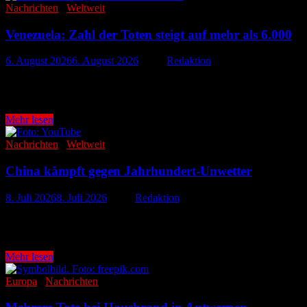
Nachrichten
/
Weltweit
Venezuela: Zahl der Toten steigt auf mehr als 6.000
6. August 2026
6. August 2026
-
von
Redaktion
Die Zahl der Todesopfer nach dem schweren Erdbeben in Venezuela ist
am Montag Ortszeit mit. …
Venezuela:
Mehr lesen
Zahl
der
Nachrichten
/
Weltweit
Toten
steigt
China kämpft gegen Jahrhundert-Unwetter
auf
mehr
8. Juli 2026
8. Juli 2026
-
von
Redaktion
als
6.000
Heftige Regenfälle, Überschwemmungen und Erdrutsche haben in mehr
Vermisste. Besonders betroffen sind die Provinzen …
China
Mehr lesen
kämpft
gegen
Europa
/
Nachrichten
Jahrhundert-
Unwetter