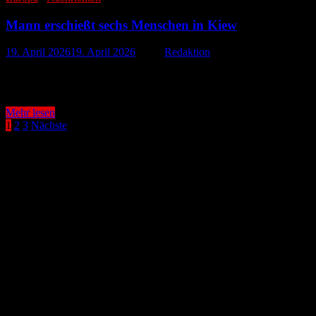
Leipziger
Innenstadt
Mann erschießt sechs Menschen in Kiew
19. April 2026
19. April 2026
-
von
Redaktion
Ein schwerer Gewaltakt hat am Samstag die ukrainische Hauptstadt Ki
in …
Mann
Mehr lesen
erschießt
Seitennummerierung
1
2
3
Nächste
sechs
der
Menschen
in
Beiträge
Kiew