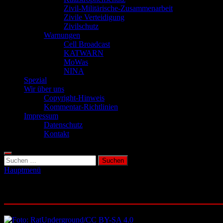
Zivil-Militärische-Zusammenarbeit
Zivile Verteidigung
Zivilschutz
Warnungen
Cell Broadcast
KATWARN
MoWas
NINA
Spezial
Wir über uns
Copyright-Hinweis
Kommentar-Richtlinien
Impressum
Datenschutz
Kontakt
Suchen
nach:
Hauptmenü
Schlagwort:
Tote