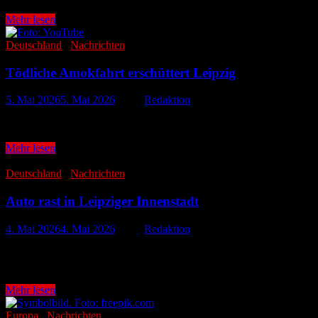
21
Mehr lesen
Tote
bei
Deutschland
/
Nachrichten
Explosion
in
Tödliche Amokfahrt erschüttert Leipzig
Feuerwerksfabrik
5. Mai 2026
5. Mai 2026
-
von
Redaktion
Nach der tödlichen Fahrt eines Autos durch die Innenstadt von Leipz
Tödliche
Mehr lesen
Amokfahrt
erschüttert
Deutschland
/
Nachrichten
Leipzig
Auto rast in Leipziger Innenstadt
4. Mai 2026
4. Mai 2026
-
von
Redaktion
Ein schwerer Zwischenfall erschüttert die Innenstadt von Leipzig: A
Angaben der Polizei …
Auto
Mehr lesen
rast
in
Europa
/
Nachrichten