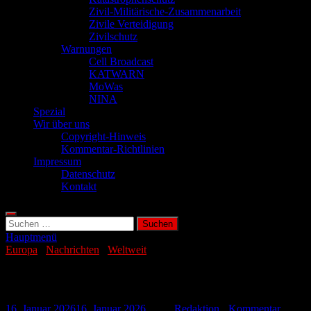
Zivil-Militärische-Zusammenarbeit
Zivile Verteidigung
Zivilschutz
Warnungen
Cell Broadcast
KATWARN
MoWas
NINA
Spezial
Wir über uns
Copyright-Hinweis
Kommentar-Richtlinien
Impressum
Datenschutz
Kontakt
Suchen
nach:
Hauptmenü
Europa
/
Nachrichten
/
Weltweit
Selenskyj sorgt sich vor Frost-Offensive
16. Januar 2026
16. Januar 2026
-
von
Redaktion
-
Kommentar