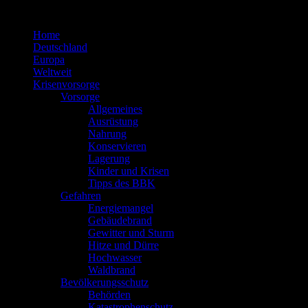
Zum
Inhalt
Home
springen
Deutschland
Europa
Weltweit
Krisenvorsorge
Vorsorge
Allgemeines
Ausrüstung
Nahrung
Konservieren
Lagerung
Kinder und Krisen
Tipps des BBK
Gefahren
Energiemangel
Gebäudebrand
Gewitter und Sturm
Hitze und Dürre
Hochwasser
Waldbrand
Bevölkerungsschutz
Behörden
Katastrophenschutz