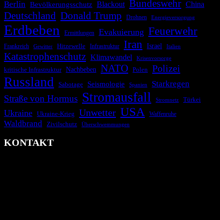
Bundeswehr
Berlin
Bevölkerungsschutz
Blackout
China
Deutschland
Donald Trump
Drohnen
Energieversorgung
Erdbeben
Feuerwehr
Evakuierung
Ermittlungen
Iran
Israel
Hitzewelle
Frankreich
Infrastruktur
Italien
Gewitter
Katastrophenschutz
Klimawandel
Krisenvorsorge
NATO
Polizei
kritische Infrastruktur
Nachbeben
Polen
Russland
Starkregen
Seismologie
Sabotage
Spanien
Stromausfall
Straße von Hormus
Türkei
Stromnetz
USA
Unwetter
Ukraine
Ukraine-Krieg
Waffenruhe
Waldbrand
Zivilschutz
Überschwemmungen
KONTAKT
krisenradar.org
Herausgegeben von winternitzmedia
Pollhansheide 38a
D-33758 Schloß Holte-Stukenbrock
Telefon: +49 174 9448913
Mail: kontakt@krisenradar.org