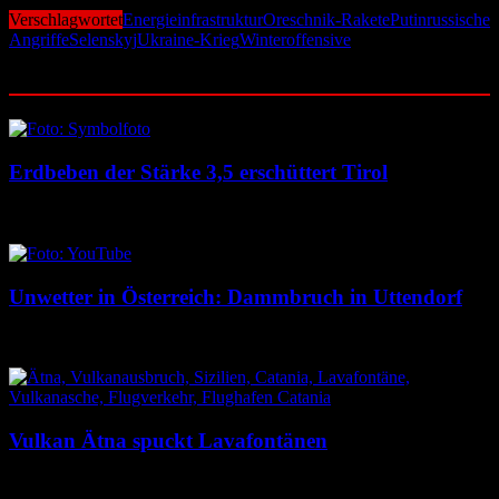
Verschlagwortet
Energieinfrastruktur
Oreschnik-Rakete
Putin
russische
Angriffe
Selenskyj
Ukraine-Krieg
Winteroffensive
Ähnliche Beiträge
Erdbeben der Stärke 3,5 erschüttert Tirol
9. August 2026
9. August 2026
Unwetter in Österreich: Dammbruch in Uttendorf
8. August 2026
8. August 2026
Vulkan Ätna spuckt Lavafontänen
8. August 2026
8. August 2026