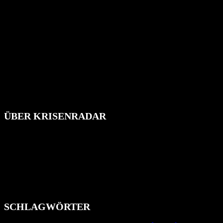
ÜBER KRISENRADAR
Das Krisenradar ist ein innovatives Projekt, das darauf abzielt, die
Bevölkerung über außergewöhnliche Gefahren- und Schadenlagen
wie nationale oder internationale Konflikte, Naturkatastrophen,
Industrieunfälle, Pandemien, terroristische Angriffe und
Migrationskrisen zu informieren. Das System nutzt verschiedene
Technologien und Kommunikationskanäle, um schnell, effektiv und
überparteilich zu informieren.
SCHLAGWÖRTER