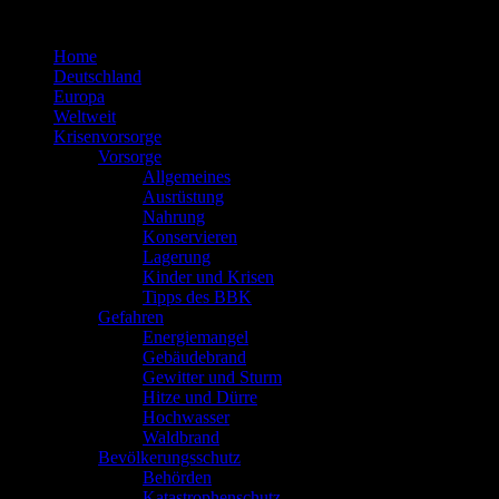
Zum
Inhalt
Home
springen
Deutschland
Europa
Weltweit
Krisenvorsorge
Vorsorge
Allgemeines
Ausrüstung
Nahrung
Konservieren
Lagerung
Kinder und Krisen
Tipps des BBK
Gefahren
Energiemangel
Gebäudebrand
Gewitter und Sturm
Hitze und Dürre
Hochwasser
Waldbrand
Bevölkerungsschutz
Behörden
Katastrophenschutz