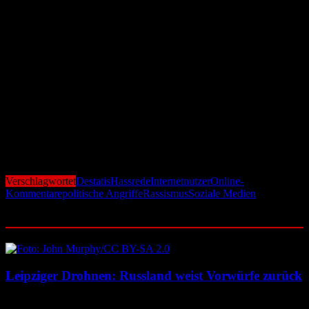
zunehmend zum Ziel aggressiver Online-Kommentare. Für 85
Prozent der Betroffenen waren sie 2025 der häufigste Angriffspunkt
– ein neuer Höchststand. Direkt dahinter folgen rassistische oder
herkunftsbezogene Anfeindungen, die ebenfalls weiter zunehmen.
Angriffe auf sexuelle Orientierung sowie Religion oder
Weltanschauung bleiben ebenfalls weit verbreitet und haben
gegenüber 2023 nochmals zugelegt.
Die Entwicklung zeigt ein klares Bild: Hassrede ist im digitalen
Alltag vieler Menschen angekommen und breitet sich weiter aus.
Die gesellschaftliche Debatte über Gegenmaßnahmen dürfte damit
erneut an Dynamik gewinnen – von Präventionsprogrammen bis hin
zu schärferen Vorgaben für Plattformbetreiber.
Verschlagwortet
Destatis
Hassrede
Internetnutzer
Online-
Kommentare
politische Angriffe
Rassismus
Soziale Medien
Ähnliche Beiträge
Leipziger Drohnen: Russland weist Vorwürfe zurück
8. August 2026
8. August 2026