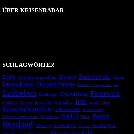
ÜBER KRISENRADAR
Das Krisenradar ist ein innovatives Projekt, das darauf abzielt, die
Bevölkerung über außergewöhnliche Gefahren- und Schadenlagen
wie nationale oder internationale Konflikte, Naturkatastrophen,
Industrieunfälle, Pandemien, terroristische Angriffe und
Migrationskrisen zu informieren. Das System nutzt verschiedene
Technologien und Kommunikationskanäle, um schnell, effektiv und
überparteilich zu informieren.
SCHLAGWÖRTER
Bundeswehr
Berlin
Bevölkerungsschutz
Blackout
China
Deutschland
Donald Trump
Drohnen
Energieversorgung
Erdbeben
Feuerwehr
Evakuierung
Ermittlungen
Iran
Israel
Hitzewelle
Frankreich
Infrastruktur
Italien
Gewitter
Katastrophenschutz
Klimawandel
Krisenvorsorge
NATO
Polizei
kritische Infrastruktur
Nachbeben
Polen
Russland
Starkregen
Seismologie
Sabotage
Spanien
Stromausfall