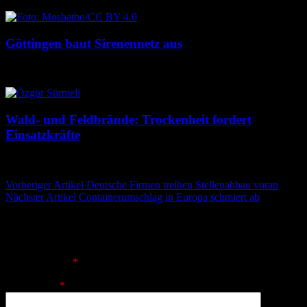
Göttingen baut Sirenennetz aus
8. August 2026
8. August 2026
Wald- und Feldbrände: Trockenheit fordert
Einsatzkräfte
7. August 2026
7. August 2026
Beitragsnavigation
Vorheriger Artikel
Deutsche Firmen treiben Stellenabbau voran
Nächster Artikel
Containerumschlag in Europa schmiert ab
Schreibe einen Kommentar
Deine E-Mail-Adresse wird nicht veröffentlicht.
Erforderliche
Felder sind mit
*
markiert
Kommentar
*