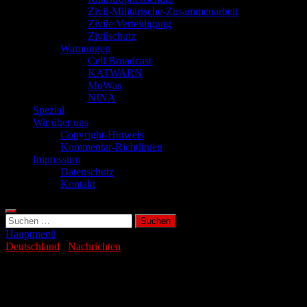
Zivil-Militärische-Zusammenarbeit
Zivile Verteidigung
Zivilschutz
Warnungen
Cell Broadcast
KATWARN
MoWas
NINA
Spezial
Wir über uns
Copyright-Hinweis
Kommentar-Richtlinien
Impressum
Datenschutz
Kontakt
Suchen
nach:
Hauptmenü
Deutschland
/
Nachrichten
Jeder Dritte nimmt Hatespeech im Web
wahr