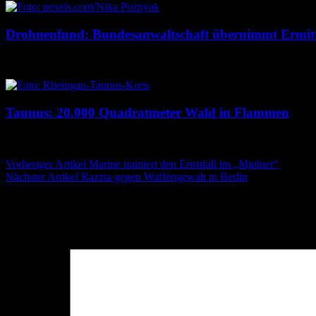
Drohnenfund: Bundesanwaltschaft übernimmt Ermit
7. August 2026
7. August 2026
Taunus: 20.000 Quadratmeter Wald in Flammen
6. August 2026
6. August 2026
Beitragsnavigation
Vorheriger Artikel
Marine trainiert den Ernstfall im „Mjølner“
Nächster Artikel
Razzia gegen Waffengewalt in Berlin
Schreibe einen Kommentar
Deine E-Mail-Adresse wird nicht veröffentlicht.
Erforderliche Felder 