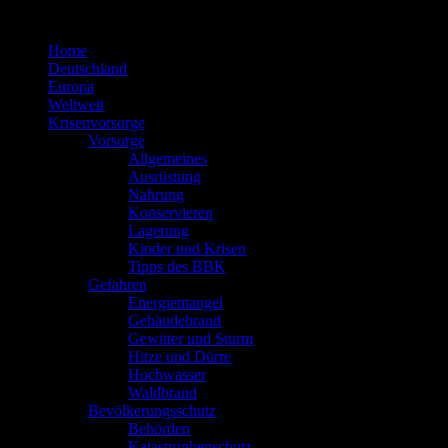
Zum
Inhalt
Home
springen
Deutschland
Europa
Weltweit
Krisenvorsorge
Vorsorge
Allgemeines
Ausrüstung
Nahrung
Konservieren
Lagerung
Kinder und Krisen
Tipps des BBK
Gefahren
Energiemangel
Gebäudebrand
Gewitter und Sturm
Hitze und Dürre
Hochwasser
Waldbrand
Bevölkerungsschutz
Behörden
Katastrophenschutz