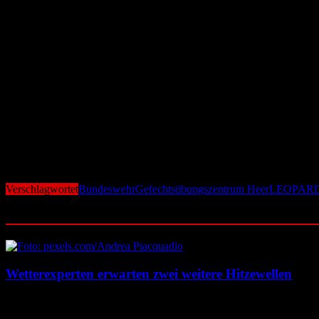
Fahrzeuge schnell wieder einsatzbereit zu machen.
Ketten werden gewechselt, Schäden repariert und komplette Triebwerk
Instandsetzungskräfte innerhalb kürzester Zeit, damit das Fahrzeug d
Versorgung könne kein Panzer fahren und keine Waffe eingesetzt we
Vorbereitung auf den Ernstfall
Für die Panzerbrigade 12 ist die Übung weit mehr als ein gewöhnliche
Genau darauf kommt es im Ernstfall an.
Angesichts der angespannten Sicherheitslage in Europa gewinnen so
voll ausgebildete Kräfte – das Training im Gefechtsübungszentrum Heer
Verschlagwortet
Bundeswehr
Gefechtsübungszentrum Heer
LEOPARD
Ähnliche Beiträge
Wetterexperten erwarten zwei weitere Hitzewellen
7. August 2026
7. August 2026