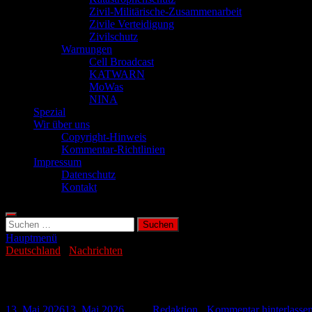
Zivil-Militärische-Zusammenarbeit
Zivile Verteidigung
Zivilschutz
Warnungen
Cell Broadcast
KATWARN
MoWas
NINA
Spezial
Wir über uns
Copyright-Hinweis
Kommentar-Richtlinien
Impressum
Datenschutz
Kontakt
Suchen
nach:
Hauptmenü
Deutschland
/
Nachrichten
Panzergrenadiere trainieren das Gefecht
13. Mai 2026
13. Mai 2026
-
von
Redaktion
-
Kommentar hinterlasse