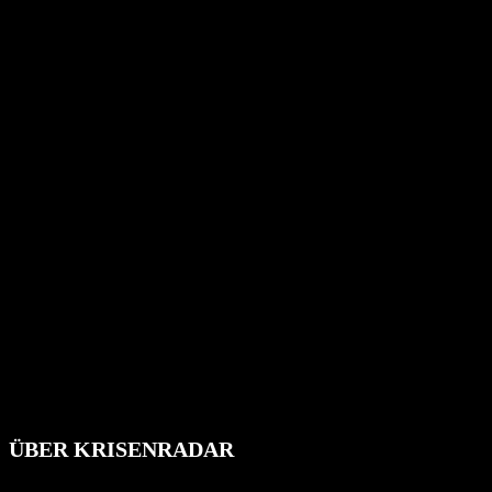
ÜBER KRISENRADAR
Das Krisenradar ist ein innovatives Projekt, das darauf abzielt, 