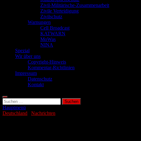
Zivil-Militärische-Zusammenarbeit
Zivile Verteidigung
Zivilschutz
Warnungen
Cell Broadcast
KATWARN
MoWas
NINA
Spezial
Wir über uns
Copyright-Hinweis
Kommentar-Richtlinien
Impressum
Datenschutz
Kontakt
Suchen
nach:
Hauptmenü
Deutschland
/
Nachrichten
Containerumschlag in Europa schmiert
ab