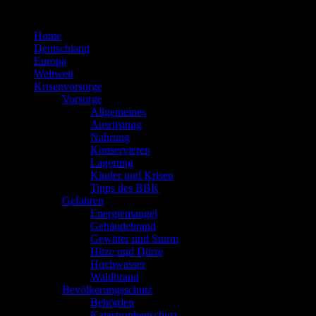
Zum
Inhalt
Home
springen
Deutschland
Europa
Weltweit
Krisenvorsorge
Vorsorge
Allgemeines
Ausrüstung
Nahrung
Konservieren
Lagerung
Kinder und Krisen
Tipps des BBK
Gefahren
Energiemangel
Gebäudebrand
Gewitter und Sturm
Hitze und Dürre
Hochwasser
Waldbrand
Bevölkerungsschutz
Behörden
Katastrophenschutz