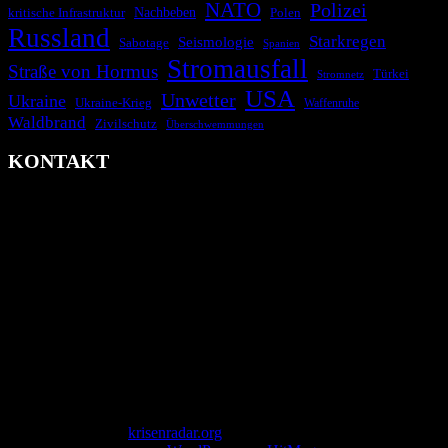
NATO
Polizei
kritische Infrastruktur
Nachbeben
Polen
Russland
Starkregen
Seismologie
Sabotage
Spanien
Stromausfall
Straße von Hormus
Türkei
Stromnetz
USA
Unwetter
Ukraine
Ukraine-Krieg
Waffenruhe
Waldbrand
Zivilschutz
Überschwemmungen
KONTAKT
krisenradar.org
Herausgegeben von winternitzmedia
Pollhansheide 38a
D-33758 Schloß Holte-Stukenbrock
Telefon: +49 174 9448913
Mail: kontakt@krisenradar.org
www.krisenradar.org
E-Mail-Support
service@krisenradar.org
Servicezeiten
Montag – Freitag 09:00 – 17:00 Uhr (E-Mail)
Copyright © 2026
krisenradar.org
.