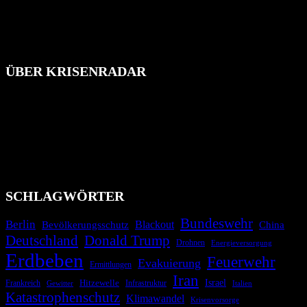
ÜBER KRISENRADAR
Das Krisenradar ist ein innovatives Projekt, das darauf abzielt, die
Bevölkerung über außergewöhnliche Gefahren- und Schadenlagen
wie nationale oder internationale Konflikte, Naturkatastrophen,
Industrieunfälle, Pandemien, terroristische Angriffe und
Migrationskrisen zu informieren. Das System nutzt verschiedene
Technologien und Kommunikationskanäle, um schnell, effektiv und
überparteilich zu informieren.
SCHLAGWÖRTER
Bundeswehr
Berlin
Bevölkerungsschutz
Blackout
China
Deutschland
Donald Trump
Drohnen
Energieversorgung
Erdbeben
Feuerwehr
Evakuierung
Ermittlungen
Iran
Israel
Hitzewelle
Frankreich
Infrastruktur
Italien
Gewitter
Katastrophenschutz
Klimawandel
Krisenvorsorge