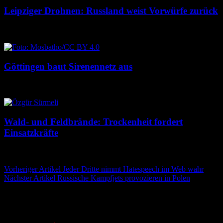
Leipziger Drohnen: Russland weist Vorwürfe zurück
8. August 2026
8. August 2026
Göttingen baut Sirenennetz aus
8. August 2026
8. August 2026
Wald- und Feldbrände: Trockenheit fordert
Einsatzkräfte
7. August 2026
7. August 2026
Beitragsnavigation
Vorheriger Artikel
Jeder Dritte nimmt Hatespeech im Web wahr
Nächster Artikel
Russische Kampfjets provozieren in Polen
Schreibe einen Kommentar
Deine E-Mail-Adresse wird nicht veröffentlicht.
Erforderliche