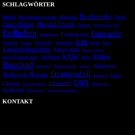
SCHLAGWÖRTER
Bundeswehr
Berlin
Blackout
China
Bevölkerungsschutz
Deutschland
Donald Trump
Drohnen
Energieversorgung
Erdbeben
Feuerwehr
Evakuierung
Ermittlungen
Iran
Israel
Frankreich
Hitzewelle
Infrastruktur
Italien
Gewitter
Katastrophenschutz
Klimawandel
Krisenvorsorge
NATO
Polizei
kritische Infrastruktur
Nachbeben
Polen
Russland
Starkregen
Seismologie
Sabotage
Spanien
Stromausfall
Straße von Hormus
Türkei
Stromnetz
USA
Unwetter
Ukraine
Ukraine-Krieg
Waffenruhe
Waldbrand
Zivilschutz
Überschwemmungen
KONTAKT
krisenradar.org
Herausgegeben von winternitzmedia
Pollhansheide 38a
D-33758 Schloß Holte-Stukenbrock