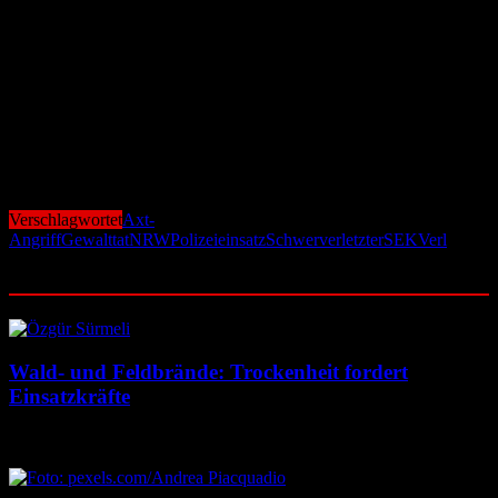
Die Polizei hält sich mit weiteren Details bislang zurück. Weder zur
Identität von Opfer und Tatverdächtigem noch zu einem möglichen
Motiv wurden bislang Angaben gemacht. Die Ermittlungen laufen
auf Hochtouren.
Der Vorfall sorgt in Verl für große Beunruhigung. Anwohner
berichten von einer starken Polizeipräsenz am Morgen und
abgesperrten Straßen. Die Behörden bitten die Bevölkerung, den
Einsatzbereich zu meiden und Einsatzkräfte nicht zu behindern.
Verschlagwortet
Axt-
Angriff
Gewalttat
NRW
Polizeieinsatz
Schwerverletzter
SEK
Verl
Ähnliche Beiträge
Wald- und Feldbrände: Trockenheit fordert
Einsatzkräfte
7. August 2026
7. August 2026