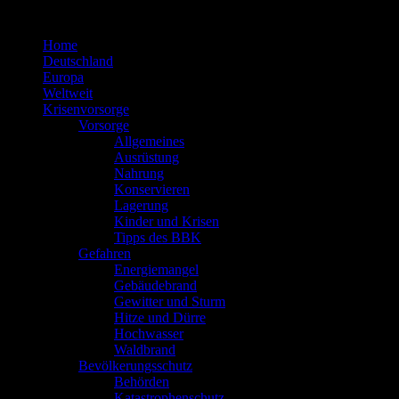
Zum
Inhalt
Home
springen
Deutschland
Europa
Weltweit
Krisenvorsorge
Vorsorge
Allgemeines
Ausrüstung
Nahrung
Konservieren
Lagerung
Kinder und Krisen
Tipps des BBK
Gefahren
Energiemangel
Gebäudebrand
Gewitter und Sturm
Hitze und Dürre
Hochwasser
Waldbrand
Bevölkerungsschutz
Behörden
Katastrophenschutz