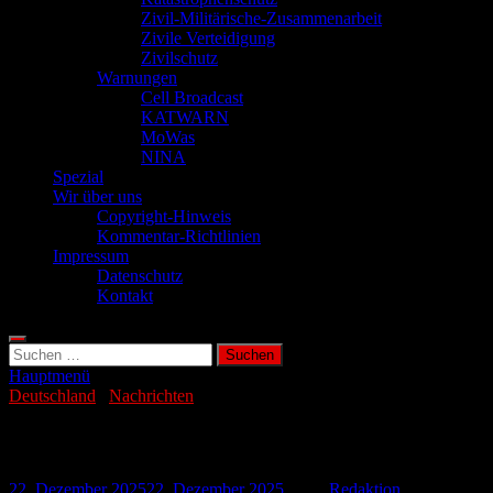
Zivil-Militärische-Zusammenarbeit
Zivile Verteidigung
Zivilschutz
Warnungen
Cell Broadcast
KATWARN
MoWas
NINA
Spezial
Wir über uns
Copyright-Hinweis
Kommentar-Richtlinien
Impressum
Datenschutz
Kontakt
Suchen
nach:
Hauptmenü
Deutschland
/
Nachrichten
Person bei Angriff mit Axt schwer erletzt
22. Dezember 2025
22. Dezember 2025
-
von
Redaktion
-