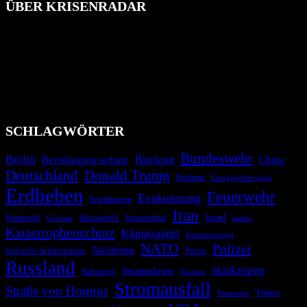
ÜBER KRISENRADAR
Das Krisenradar ist ein innovatives Projekt, das darauf abzielt, die
Bevölkerung über außergewöhnliche Gefahren- und Schadenlagen
wie nationale oder internationale Konflikte, Naturkatastrophen,
Industrieunfälle, Pandemien, terroristische Angriffe und
Migrationskrisen zu informieren. Das System nutzt verschiedene
Technologien und Kommunikationskanäle, um schnell, effektiv und
überparteilich zu informieren.
SCHLAGWÖRTER
Bundeswehr
Berlin
Blackout
China
Bevölkerungsschutz
Deutschland
Donald Trump
Drohnen
Energieversorgung
Erdbeben
Feuerwehr
Evakuierung
Ermittlungen
Iran
Israel
Hitzewelle
Frankreich
Infrastruktur
Italien
Gewitter
Katastrophenschutz
Klimawandel
Krisenvorsorge
NATO
Polizei
kritische Infrastruktur
Nachbeben
Polen
Russland
Starkregen
Seismologie
Sabotage
Spanien
Stromausfall
Straße von Hormus
Türkei
Stromnetz