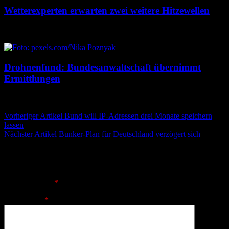
Wetterexperten erwarten zwei weitere Hitzewellen
7. August 2026
7. August 2026
Drohnenfund: Bundesanwaltschaft übernimmt
Ermittlungen
7. August 2026
7. August 2026
Beitragsnavigation
Vorheriger Artikel
Bund will IP-Adressen drei Monate speichern
lassen
Nächster Artikel
Bunker-Plan für Deutschland verzögert sich
Schreibe einen Kommentar
Deine E-Mail-Adresse wird nicht veröffentlicht.
Erforderliche
Felder sind mit
*
markiert
Kommentar
*