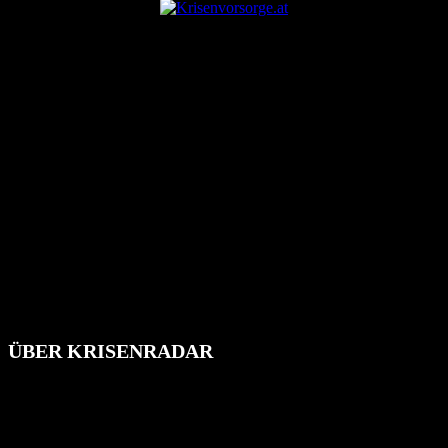
ÜBER KRISENRADAR
Das Krisenradar ist ein innovatives Projekt, das darauf abzielt, die
Bevölkerung über außergewöhnliche Gefahren- und Schadenlagen
wie nationale oder internationale Konflikte, Naturkatastrophen,
Industrieunfälle, Pandemien, terroristische Angriffe und