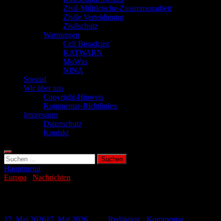
Zivil-Militärische-Zusammenarbeit
Zivile Verteidigung
Zivilschutz
Warnungen
Cell Broadcast
KATWARN
MoWas
NINA
Spezial
Wir über uns
Copyright-Hinweis
Kommentar-Richtlinien
Impressum
Datenschutz
Kontakt
Suchen
nach:
Hauptmenü
Europa
/
Nachrichten
Auto rast in Menschenmenge in Modena
17. Mai 2026
17. Mai 2026
-
von
Redaktion
-
Kommentar