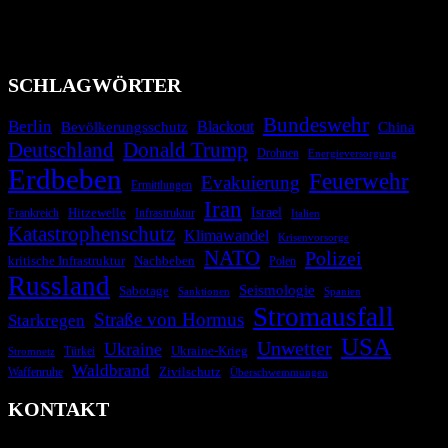
Migrationskrisen zu informieren. Das System nutzt verschiedene
Technologien und Kommunikationskanäle, um schnell, effektiv und
überparteilich zu informieren.
SCHLAGWÖRTER
Bundeswehr
Berlin
Bevölkerungsschutz
Blackout
China
Deutschland
Donald Trump
Drohnen
Energieversorgung
Erdbeben
Feuerwehr
Evakuierung
Ermittlungen
Iran
Israel
Frankreich
Hitzewelle
Infrastruktur
Italien
Katastrophenschutz
Klimawandel
Krisenvorsorge
NATO
Polizei
kritische Infrastruktur
Nachbeben
Polen
Russland
Seismologie
Sabotage
Spanien
Sanktionen
Stromausfall
Straße von Hormus
Starkregen
USA
Unwetter
Ukraine
Ukraine-Krieg
Türkei
Stromnetz
Waldbrand
Zivilschutz
Waffenruhe
Überschwemmungen
KONTAKT
krisenradar.org