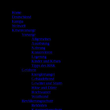
Zum
Inhalt
Home
springen
Deutschland
Europa
Weltweit
Krisenvorsorge
Vorsorge
Allgemeines
Ausrüstung
Nahrung
Konservieren
Lagerung
Kinder und Krisen
Tipps des BBK
Gefahren
Energiemangel
Gebäudebrand
Gewitter und Sturm
Hitze und Dürre
Hochwasser
Waldbrand
Bevölkerungsschutz
Behörden
Katastrophenschutz