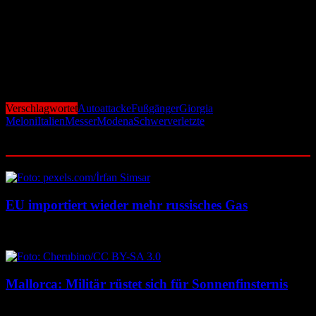
Die Polizei wertet derzeit Videoaufnahmen und Zeugenaussagen
aus. Besonders im Fokus steht die Frage, ob die Tat gezielt geplant
war oder mit dem psychischen Zustand des Fahrers
zusammenhängt. Die Ereignisse haben in Modena tiefe Bestürzung
ausgelöst. Viele Menschen stehen nach den dramatischen Szenen im
Zentrum der Stadt unter Schock.
Verschlagwortet
Autoattacke
Fußgänger
Giorgia
Meloni
Italien
Messer
Modena
Schwerverletzte
Ähnliche Beiträge
EU importiert wieder mehr russisches Gas
10. August 2026
10. August 2026
Mallorca: Militär rüstet sich für Sonnenfinsternis
10. August 2026
10. August 2026