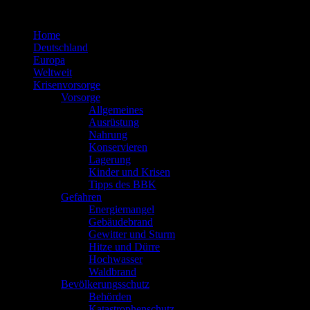
Zum
Inhalt
Home
springen
Deutschland
Europa
Weltweit
Krisenvorsorge
Vorsorge
Allgemeines
Ausrüstung
Nahrung
Konservieren
Lagerung
Kinder und Krisen
Tipps des BBK
Gefahren
Energiemangel
Gebäudebrand
Gewitter und Sturm
Hitze und Dürre
Hochwasser
Waldbrand
Bevölkerungsschutz
Behörden
Katastrophenschutz