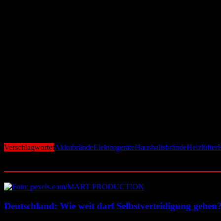
weil sie flexibel einsetzbar sind und scheinbar keine feste Installation 
Auch Waschküchen sind kein sicherer Ort. Waschmaschinen und vor al
und Reinigung vernachlässigt werden. Technische Defekte, etwa an Moto
oder während der Abwesenheit der Bewohner.
Akkubrände schwer kontrollierbar
Nicht zu unterschätzen sind zudem kleinere Elektrogeräte und Ladei
Verarbeitung überhitzen. Besonders problematisch wird es, wenn mehre
Sicherheitsstandards zum Einsatz kommen. Akkubrände, insbesondere b
Es zeigt sich ein klares Bild: Der größte Brandstifter im Haushalt ist n
Aufmerksamkeit. Feuerwehren warnen seit Jahren davor, Geräte unbeau
Geräte auch die Zahl potenzieller Zündquellen. Der moderne Haushalt 
Verschlagwortet
Akkubrände
Elektrogeräte
Haushaltsbrände
Heizlüfter
Ähnliche Beiträge
Deutschland: Wie weit darf Selbstverteidigung gehen