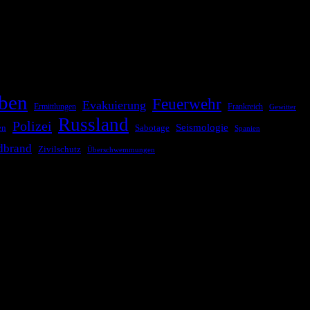
ationale oder internationale Konflikte, Naturkatastrophen,
Kommunikationskanäle, um schnell, effektiv und überparteilich zu
ben
Feuerwehr
Evakuierung
Ermittlungen
Frankreich
Gewitter
Russland
Polizei
Seismologie
Sabotage
en
Spanien
dbrand
Zivilschutz
Überschwemmungen