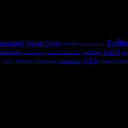
die Bevölkerung über außergewöhnliche Gefahren- und Schadenlagen wie n
risen zu informieren. Das System nutzt verschiedene Technologien und 
Erdbe
utschland
Donald Trump
Drohnen
Energieversorgung
NATO
limawandel
kritische Infrastruktur
Nachbeben
Pol
Krisenvorsorge
USA
Unwetter
Ukraine
Wal
Ukraine-Krieg
Türkei
z
Waffenruhe