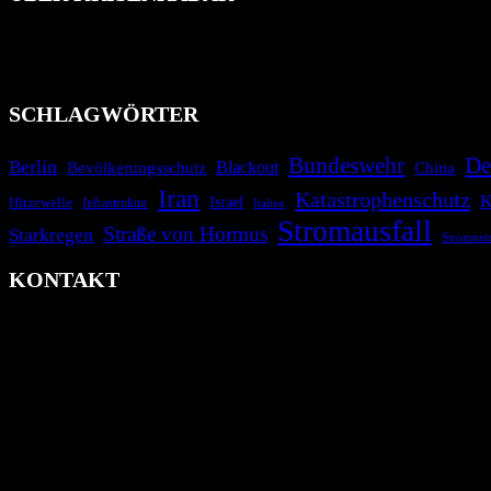
Das Krisenradar ist ein innovatives Projekt, das darauf abzielt, 
Industrieunfälle, Pandemien, terroristische Angriffe und Migrationsk
informieren.
SCHLAGWÖRTER
Bundeswehr
De
Berlin
Blackout
China
Bevölkerungsschutz
Iran
Katastrophenschutz
K
Israel
Hitzewelle
Infrastruktur
Italien
Stromausfall
Straße von Hormus
Starkregen
Stromnet
KONTAKT
krisenradar.org
Herausgegeben von winternitzmedia
Pollhansheide 38a
D-33758 Schloß Holte-Stukenbrock
Telefon: +49 174 9448913
Mail: kontakt@krisenradar.org
www.krisenradar.org