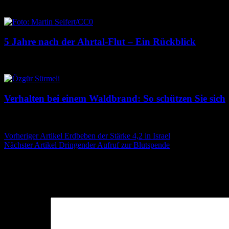
23. Juli 2026
22. Juli 2026
5 Jahre nach der Ahrtal-Flut – Ein Rückblick
14. Juli 2026
14. Juli 2026
Verhalten bei einem Waldbrand: So schützen Sie sich
13. Juli 2026
13. Juli 2026
Beitragsnavigation
Vorheriger Artikel
Erdbeben der Stärke 4,2 in Israel
Nächster Artikel
Dringender Aufruf zur Blutspende
Schreibe einen Kommentar
Deine E-Mail-Adresse wird nicht veröffentlicht.
Erforderliche Felder 