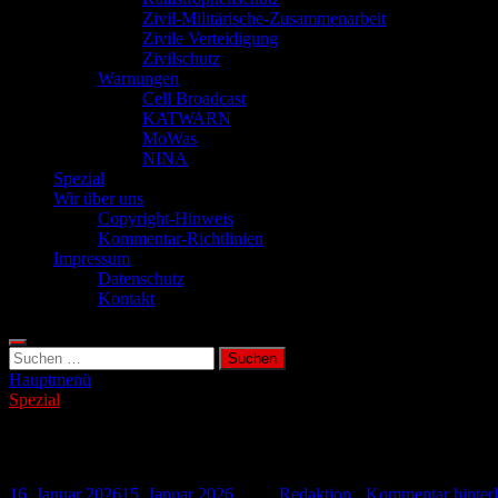
Zivil-Militärische-Zusammenarbeit
Zivile Verteidigung
Zivilschutz
Warnungen
Cell Broadcast
KATWARN
MoWas
NINA
Spezial
Wir über uns
Copyright-Hinweis
Kommentar-Richtlinien
Impressum
Datenschutz
Kontakt
Suchen
nach:
Hauptmenü
Spezial
Wenn Technik im Haushalt zur Brandfalle
16. Januar 2026
15. Januar 2026
-
von
Redaktion
-
Kommentar hinterl