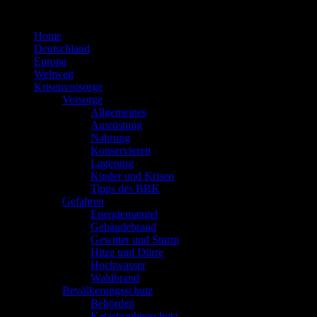
Zum
Inhalt
Home
springen
Deutschland
Europa
Weltweit
Krisenvorsorge
Vorsorge
Allgemeines
Ausrüstung
Nahrung
Konservieren
Lagerung
Kinder und Krisen
Tipps des BBK
Gefahren
Energiemangel
Gebäudebrand
Gewitter und Sturm
Hitze und Dürre
Hochwasser
Waldbrand
Bevölkerungsschutz
Behörden
Katastrophenschutz