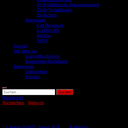
Zivil-Militärische-Zusammenarbeit
Zivile Verteidigung
Zivilschutz
Warnungen
Cell Broadcast
KATWARN
MoWas
NINA
Spezial
Wir über uns
Copyright-Hinweis
Kommentar-Richtlinien
Impressum
Datenschutz
Kontakt
Suchen
nach:
Hauptmenü
Nachrichten
/
Weltweit
Erdbeben der Stärke 4,2 in Israel
15. Januar 2026
15. Januar 2026
-
von
Redaktion
-