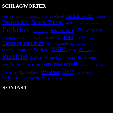
SCHLAGWÖRTER
Bundeswehr
Berlin
Bevölkerungsschutz
Blackout
China
Deutschland
Donald Trump
Drohnen
Energieversorgung
Erdbeben
Feuerwehr
Evakuierung
Ermittlungen
Iran
Israel
Hitzewelle
Frankreich
Infrastruktur
Italien
Gewitter
Katastrophenschutz
Klimawandel
Krisenvorsorge
NATO
Polizei
kritische Infrastruktur
Nachbeben
Polen
Russland
Starkregen
Seismologie
Sabotage
Spanien
Stromausfall
Straße von Hormus
Türkei
Stromnetz
USA
Unwetter
Ukraine
Ukraine-Krieg
Waffenruhe
Waldbrand
Zivilschutz
Überschwemmungen
KONTAKT
krisenradar.org
Herausgegeben von winternitzmedia
Pollhansheide 38a
D-33758 Schloß Holte-Stukenbrock