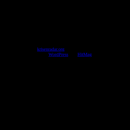
Telefon: +49 174 9448913
Mail: kontakt@krisenradar.org
www.krisenradar.org
E-Mail-Support
service@krisenradar.org
Servicezeiten
Montag – Freitag 09:00 – 17:00 Uhr (E-Mail)
Copyright © 2026
krisenradar.org
.
Mit Stolz präsentiert von
WordPress
und
HitMag
.