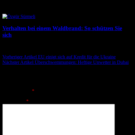
14. Juli 2026
14. Juli 2026
Verhalten bei einem Waldbrand: So schützen Sie
sich
13. Juli 2026
13. Juli 2026
Beitragsnavigation
Vorheriger Artikel
EU einigt sich auf Kredit für die Ukraine
Nächster Artikel
Überschwemmungen: Heftige Unwetter in Dubai
Schreibe einen Kommentar
Deine E-Mail-Adresse wird nicht veröffentlicht.
Erforderliche
Felder sind mit
*
markiert
Kommentar
*