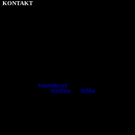
KONTAKT
krisenradar.org
Herausgegeben von winternitzmedia
Pollhansheide 38a
D-33758 Schloß Holte-Stukenbrock
Telefon: +49 174 9448913
Mail: kontakt@krisenradar.org
www.krisenradar.org
E-Mail-Support
service@krisenradar.org
Servicezeiten
Montag – Freitag 09:00 – 17:00 Uhr (E-Mail)
Copyright © 2026
krisenradar.org
.
Mit Stolz präsentiert von
WordPress
und
HitMag
.