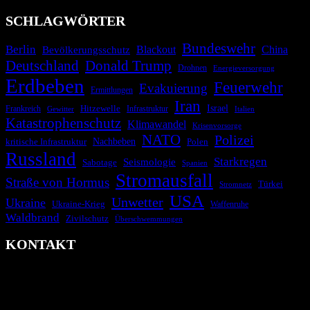
SCHLAGWÖRTER
Bundeswehr
Berlin
Bevölkerungsschutz
Blackout
China
Deutschland
Donald Trump
Drohnen
Energieversorgung
Erdbeben
Feuerwehr
Evakuierung
Ermittlungen
Iran
Israel
Hitzewelle
Frankreich
Infrastruktur
Italien
Gewitter
Katastrophenschutz
Klimawandel
Krisenvorsorge
NATO
Polizei
kritische Infrastruktur
Nachbeben
Polen
Russland
Starkregen
Seismologie
Sabotage
Spanien
Stromausfall
Straße von Hormus
Türkei
Stromnetz
USA
Unwetter
Ukraine
Ukraine-Krieg
Waffenruhe
Waldbrand
Zivilschutz
Überschwemmungen
KONTAKT
krisenradar.org
Herausgegeben von winternitzmedia
Pollhansheide 38a
D-33758 Schloß Holte-Stukenbrock