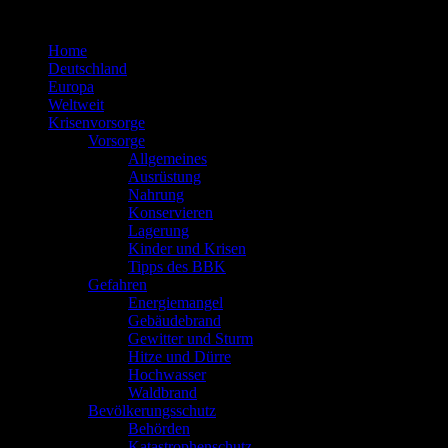
Zum
Inhalt
Home
springen
Deutschland
Europa
Weltweit
Krisenvorsorge
Vorsorge
Allgemeines
Ausrüstung
Nahrung
Konservieren
Lagerung
Kinder und Krisen
Tipps des BBK
Gefahren
Energiemangel
Gebäudebrand
Gewitter und Sturm
Hitze und Dürre
Hochwasser
Waldbrand
Bevölkerungsschutz
Behörden
Katastrophenschutz