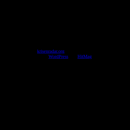
Telefon: +49 174 9448913
Mail: kontakt@krisenradar.org
www.krisenradar.org
E-Mail-Support
service@krisenradar.org
Servicezeiten
Montag – Freitag 09:00 – 17:00 Uhr (E-Mail)
Copyright © 2026
krisenradar.org
.
Mit Stolz präsentiert von
WordPress
und
HitMag
.