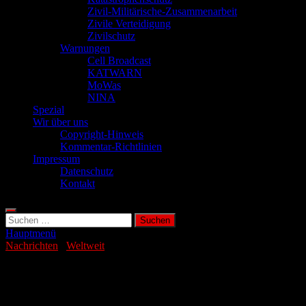
Zivil-Militärische-Zusammenarbeit
Zivile Verteidigung
Zivilschutz
Warnungen
Cell Broadcast
KATWARN
MoWas
NINA
Spezial
Wir über uns
Copyright-Hinweis
Kommentar-Richtlinien
Impressum
Datenschutz
Kontakt
Suchen
nach:
Hauptmenü
Nachrichten
/
Weltweit
Überschwemmungen: Heftige Unwetter
in Dubai