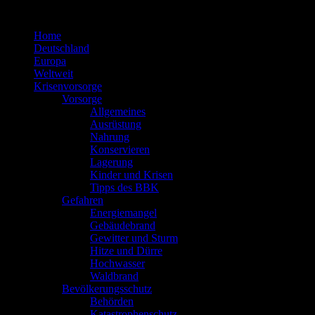
Zum
Inhalt
Home
springen
Deutschland
Europa
Weltweit
Krisenvorsorge
Vorsorge
Allgemeines
Ausrüstung
Nahrung
Konservieren
Lagerung
Kinder und Krisen
Tipps des BBK
Gefahren
Energiemangel
Gebäudebrand
Gewitter und Sturm
Hitze und Dürre
Hochwasser
Waldbrand
Bevölkerungsschutz
Behörden
Katastrophenschutz