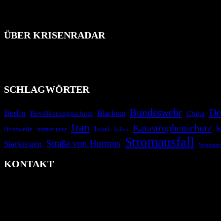
ÜBER KRISENRADAR
Das Krisenradar ist ein innovatives Projekt, das darauf abzielt, 
Industrieunfälle, Pandemien, terroristische Angriffe und Migrationsk
informieren.
SCHLAGWÖRTER
Bundeswehr
De
Berlin
Blackout
China
Bevölkerungsschutz
Iran
Katastrophenschutz
K
Israel
Hitzewelle
Infrastruktur
Italien
Stromausfall
Straße von Hormus
Starkregen
Stromnet
KONTAKT
krisenradar.org
Herausgegeben von winternitzmedia
Pollhansheide 38a
D-33758 Schloß Holte-Stukenbrock