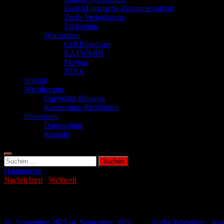
Zivil-Militärische-Zusammenarbeit
Zivile Verteidigung
Zivilschutz
Warnungen
Cell Broadcast
KATWARN
MoWas
NINA
Spezial
Wir über uns
Copyright-Hinweis
Kommentar-Richtlinien
Impressum
Datenschutz
Kontakt
Suchen
nach:
Hauptmenü
Nachrichten
/
Weltweit
Überwachungskameras werden Feuermeld
15. September 2025
14. September 2025
-
von
André Winternitz
-
Kom