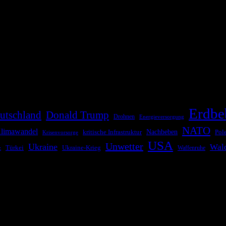
die Bevölkerung über außergewöhnliche Gefahren- und Schadenlagen wie n
risen zu informieren. Das System nutzt verschiedene Technologien und 
Erdbe
utschland
Donald Trump
Drohnen
Energieversorgung
NATO
limawandel
kritische Infrastruktur
Nachbeben
Pol
Krisenvorsorge
USA
Unwetter
Ukraine
Wal
Ukraine-Krieg
Türkei
z
Waffenruhe