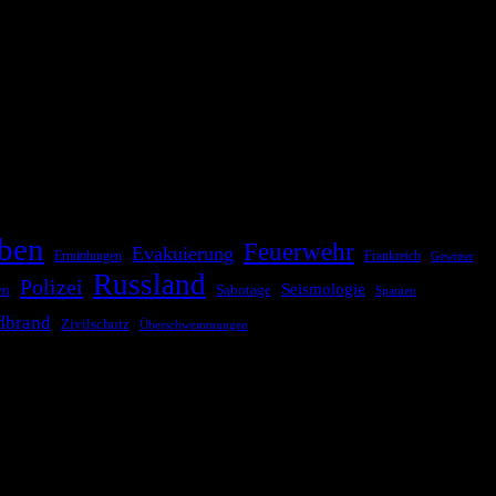
ationale oder internationale Konflikte, Naturkatastrophen,
Kommunikationskanäle, um schnell, effektiv und überparteilich zu
ben
Feuerwehr
Evakuierung
Ermittlungen
Frankreich
Gewitter
Russland
Polizei
Seismologie
Sabotage
en
Spanien
dbrand
Zivilschutz
Überschwemmungen