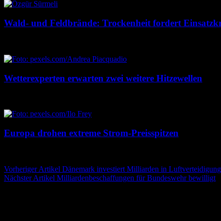
Wald- und Feldbrände: Trockenheit fordert Einsatzkr
7. August 2026
7. August 2026
Wetterexperten erwarten zwei weitere Hitzewellen
7. August 2026
7. August 2026
Europa drohen extreme Strom-Preisspitzen
7. August 2026
7. August 2026
Beitragsnavigation
Vorheriger Artikel
Dänemark investiert Milliarden in Luftverteidigung
Nächster Artikel
Milliardenbeschaffungen für Bundeswehr bewilligt
Schreibe einen Kommentar
Deine E-Mail-Adresse wird nicht veröffentlicht.
Erforderliche Felder 