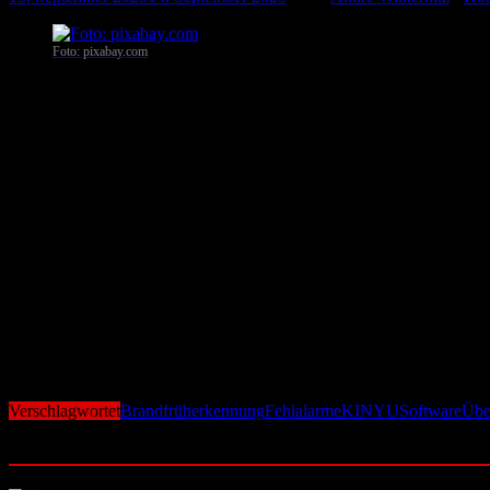
Foto: pixabay.com
New York
. Ein Forschungsteam der NYU Tandon School of Engineerin
Entwickler sehen darin das Potenzial, weltweit Tausende Leben zu ret
Schäden belaufen sich auf rund 23 Milliarden Dollar.
„Schon kleinste Rauchschwaden reichen, um unser System zu alarmier
Kombination mehrerer KI-Algorithmen, die Videomaterial in Echtzeit a
sind.
Die Software analysiert nicht nur das Vorhandensein von Rauch oder
Mitentwickler Sunil Kumar. Mit diesem Ansatz erreicht das System e
Trainiert wurde die KI mit einem eigens erstellten Datensatz, der all
Kabel- und Küchenfeuern. In Praxistests lag die Trefferquote bei 80,6
Überwachungskameras leiten ihre Aufnahmen an einen zentralen Serve
Mail. Auch Drohnen oder mobile Kameras können eingebunden werden
Verschlagwortet
Brandfrüherkennung
Fehlalarme
KI
NYU
Software
Übe
Ähnliche Beiträge