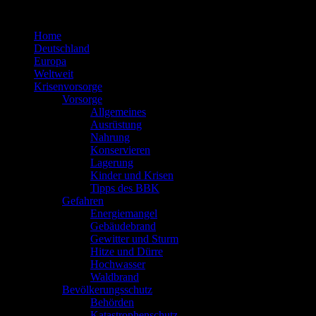
Zum
Inhalt
Home
springen
Deutschland
Europa
Weltweit
Krisenvorsorge
Vorsorge
Allgemeines
Ausrüstung
Nahrung
Konservieren
Lagerung
Kinder und Krisen
Tipps des BBK
Gefahren
Energiemangel
Gebäudebrand
Gewitter und Sturm
Hitze und Dürre
Hochwasser
Waldbrand
Bevölkerungsschutz
Behörden
Katastrophenschutz