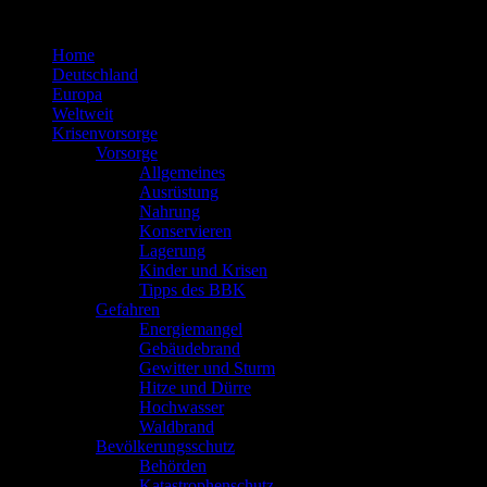
Zum
Inhalt
Home
springen
Deutschland
Europa
Weltweit
Krisenvorsorge
Vorsorge
Allgemeines
Ausrüstung
Nahrung
Konservieren
Lagerung
Kinder und Krisen
Tipps des BBK
Gefahren
Energiemangel
Gebäudebrand
Gewitter und Sturm
Hitze und Dürre
Hochwasser
Waldbrand
Bevölkerungsschutz
Behörden
Katastrophenschutz