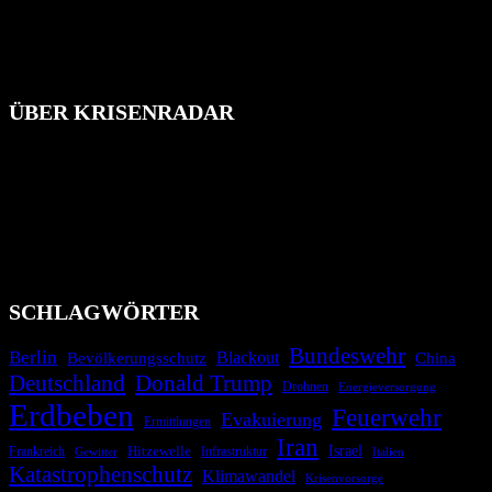
ÜBER KRISENRADAR
Das Krisenradar ist ein innovatives Projekt, das darauf abzielt, die
Bevölkerung über außergewöhnliche Gefahren- und Schadenlagen
wie nationale oder internationale Konflikte, Naturkatastrophen,
Industrieunfälle, Pandemien, terroristische Angriffe und
Migrationskrisen zu informieren. Das System nutzt verschiedene
Technologien und Kommunikationskanäle, um schnell, effektiv und
überparteilich zu informieren.
SCHLAGWÖRTER
Bundeswehr
Berlin
Bevölkerungsschutz
Blackout
China
Deutschland
Donald Trump
Drohnen
Energieversorgung
Erdbeben
Feuerwehr
Evakuierung
Ermittlungen
Iran
Israel
Hitzewelle
Frankreich
Infrastruktur
Italien
Gewitter
Katastrophenschutz
Klimawandel
Krisenvorsorge