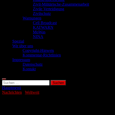
Zivil-Militärische-Zusammenarbeit
Zivile Verteidigung
Zivilschutz
Warnungen
Cell Broadcast
KATWARN
MoWas
NINA
Spezial
Wir über uns
Copyright-Hinweis
Kommentar-Richtlinien
Impressum
Datenschutz
Kontakt
Suchen
nach:
Hauptmenü
Nachrichten
/
Weltweit
Thailand fliegt Luftangriffe auf
Kambodscha