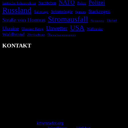
NATO
Polizei
kritische Infrastruktur
Nachbeben
Polen
Russland
Starkregen
Seismologie
Sabotage
Spanien
Stromausfall
Straße von Hormus
Türkei
Stromnetz
USA
Unwetter
Ukraine
Ukraine-Krieg
Waffenruhe
Waldbrand
Zivilschutz
Überschwemmungen
KONTAKT
krisenradar.org
Herausgegeben von winternitzmedia
Pollhansheide 38a
D-33758 Schloß Holte-Stukenbrock
Telefon: +49 174 9448913
Mail: kontakt@krisenradar.org
www.krisenradar.org
E-Mail-Support
service@krisenradar.org
Servicezeiten
Montag – Freitag 09:00 – 17:00 Uhr (E-Mail)
Copyright © 2026
krisenradar.org
.