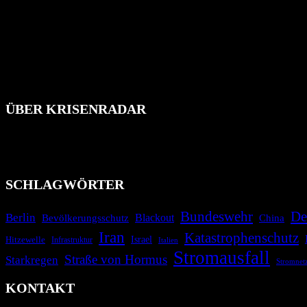
ÜBER KRISENRADAR
Das Krisenradar ist ein innovatives Projekt, das darauf abzielt, 
Industrieunfälle, Pandemien, terroristische Angriffe und Migrationsk
informieren.
SCHLAGWÖRTER
Bundeswehr
De
Berlin
Bevölkerungsschutz
Blackout
China
Iran
Katastrophenschutz
Israel
Hitzewelle
Infrastruktur
Italien
Stromausfall
Straße von Hormus
Starkregen
Stromnet
KONTAKT