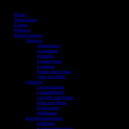
Zum
Inhalt
Home
springen
Deutschland
Europa
Weltweit
Krisenvorsorge
Vorsorge
Allgemeines
Ausrüstung
Nahrung
Konservieren
Lagerung
Kinder und Krisen
Tipps des BBK
Gefahren
Energiemangel
Gebäudebrand
Gewitter und Sturm
Hitze und Dürre
Hochwasser
Waldbrand
Bevölkerungsschutz
Behörden
Katastrophenschutz