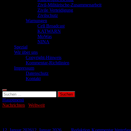
Zivil-Militärische-Zusammenarbeit
Zivile Verteidigung
Zivilschutz
Warnungen
Cell Broadcast
KATWARN
MoWas
NINA
Spezial
Wir über uns
Copyright-Hinweis
Kommentar-Richtlinien
Impressum
Datenschutz
Kontakt
Suchen
nach:
Hauptmenü
Nachrichten
/
Weltweit
Seebeben der Stufe 5,6 nördlich von Kuril
12. Januar 2026
12. Januar 2026
-
von
Redaktion
-
Kommentar hinterlas