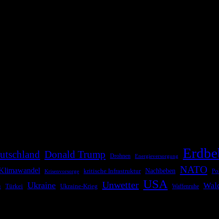
die Bevölkerung über außergewöhnliche Gefahren- und Schadenlagen wie n
risen zu informieren. Das System nutzt verschiedene Technologien und 
Erdbe
utschland
Donald Trump
Drohnen
Energieversorgung
NATO
Klimawandel
kritische Infrastruktur
Nachbeben
Po
Krisenvorsorge
USA
Unwetter
Ukraine
Wal
Ukraine-Krieg
Türkei
z
Waffenruhe