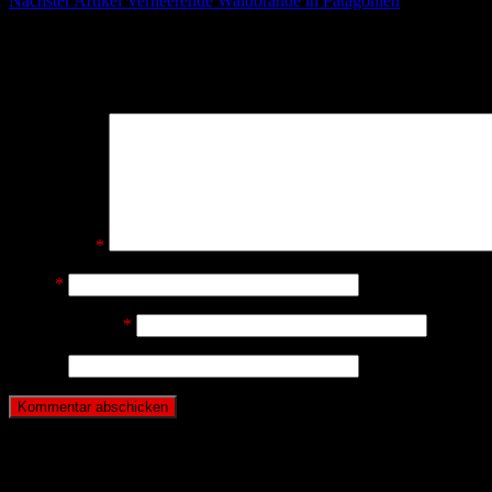
Nächster Artikel
Verheerende Waldbrände in Patagonien
Schreibe einen Kommentar
Deine E-Mail-Adresse wird nicht veröffentlicht.
Erforderliche Felder 
Kommentar
*
Name
*
E-Mail-Adresse
*
Website