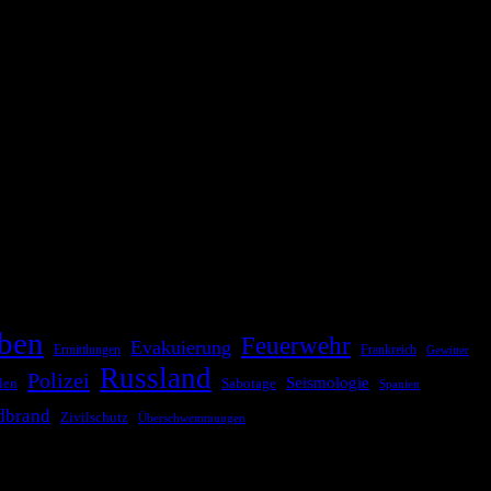
ationale oder internationale Konflikte, Naturkatastrophen,
Kommunikationskanäle, um schnell, effektiv und überparteilich zu
ben
Feuerwehr
Evakuierung
Ermittlungen
Frankreich
Gewitter
Russland
Polizei
Seismologie
Sabotage
len
Spanien
dbrand
Zivilschutz
Überschwemmungen