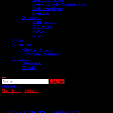
Zivil-Militärische-Zusammenarbeit
Zivile Verteidigung
Zivilschutz
Warnungen
Cell Broadcast
KATWARN
MoWas
NINA
Spezial
Wir über uns
Copyright-Hinweis
Kommentar-Richtlinien
Impressum
Datenschutz
Kontakt
Suchen
nach:
Hauptmenü
Nachrichten
/
Weltweit
US-Militär überarbeitet Einsatzpläne
13. Mai 2026
13. Mai 2026
-
von
André Winternitz
-