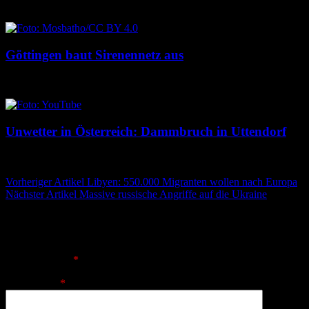
8. August 2026
8. August 2026
Göttingen baut Sirenennetz aus
8. August 2026
8. August 2026
Unwetter in Österreich: Dammbruch in Uttendorf
8. August 2026
8. August 2026
Beitragsnavigation
Vorheriger Artikel
Libyen: 550.000 Migranten wollen nach Europa
Nächster Artikel
Massive russische Angriffe auf die Ukraine
Schreibe einen Kommentar
Deine E-Mail-Adresse wird nicht veröffentlicht.
Erforderliche
Felder sind mit
*
markiert
Kommentar
*