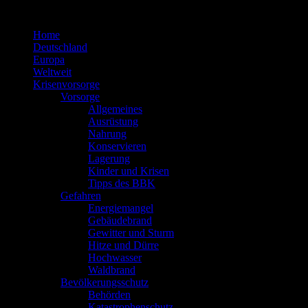
Zum
Inhalt
Home
springen
Deutschland
Europa
Weltweit
Krisenvorsorge
Vorsorge
Allgemeines
Ausrüstung
Nahrung
Konservieren
Lagerung
Kinder und Krisen
Tipps des BBK
Gefahren
Energiemangel
Gebäudebrand
Gewitter und Sturm
Hitze und Dürre
Hochwasser
Waldbrand
Bevölkerungsschutz
Behörden
Katastrophenschutz