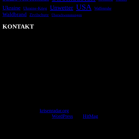
USA
Unwetter
Ukraine
Ukraine-Krieg
Waffenruhe
Waldbrand
Zivilschutz
Überschwemmungen
KONTAKT
krisenradar.org
Herausgegeben von winternitzmedia
Pollhansheide 38a
D-33758 Schloß Holte-Stukenbrock
Telefon: +49 174 9448913
Mail: kontakt@krisenradar.org
www.krisenradar.org
E-Mail-Support
service@krisenradar.org
Servicezeiten
Montag – Freitag 09:00 – 17:00 Uhr (E-Mail)
Copyright © 2026
krisenradar.org
.
Mit Stolz präsentiert von
WordPress
und
HitMag
.