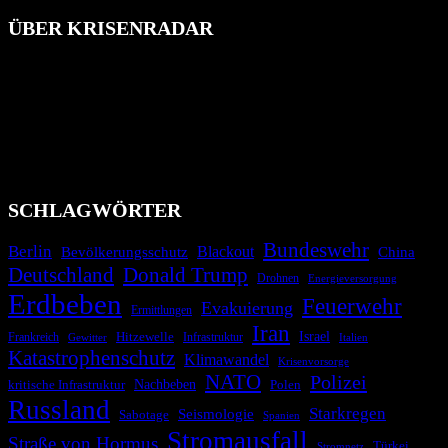
ÜBER KRISENRADAR
Das Krisenradar ist ein innovatives Projekt, das darauf abzielt, die
Bevölkerung über außergewöhnliche Gefahren- und Schadenlagen
wie nationale oder internationale Konflikte, Naturkatastrophen,
Industrieunfälle, Pandemien, terroristische Angriffe und
Migrationskrisen zu informieren. Das System nutzt verschiedene
Technologien und Kommunikationskanäle, um schnell, effektiv und
überparteilich zu informieren.
SCHLAGWÖRTER
Bundeswehr
Berlin
Bevölkerungsschutz
Blackout
China
Deutschland
Donald Trump
Drohnen
Energieversorgung
Erdbeben
Feuerwehr
Evakuierung
Ermittlungen
Iran
Israel
Hitzewelle
Frankreich
Infrastruktur
Italien
Gewitter
Katastrophenschutz
Klimawandel
Krisenvorsorge
NATO
Polizei
kritische Infrastruktur
Nachbeben
Polen
Russland
Starkregen
Seismologie
Sabotage
Spanien
Stromausfall
Straße von Hormus
Türkei
Stromnetz