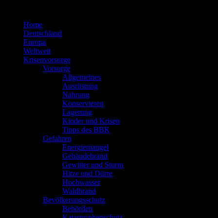
Zum
Inhalt
Home
springen
Deutschland
Europa
Weltweit
Krisenvorsorge
Vorsorge
Allgemeines
Ausrüstung
Nahrung
Konservieren
Lagerung
Kinder und Krisen
Tipps des BBK
Gefahren
Energiemangel
Gebäudebrand
Gewitter und Sturm
Hitze und Dürre
Hochwasser
Waldbrand
Bevölkerungsschutz
Behörden
Katastrophenschutz