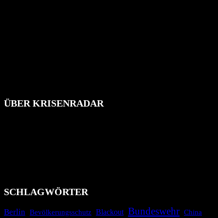
ÜBER KRISENRADAR
Das Krisenradar ist ein innovatives Projekt, das darauf abzielt, die
Bevölkerung über außergewöhnliche Gefahren- und Schadenlagen
wie nationale oder internationale Konflikte, Naturkatastrophen,
Industrieunfälle, Pandemien, terroristische Angriffe und
Migrationskrisen zu informieren. Das System nutzt verschiedene
Technologien und Kommunikationskanäle, um schnell, effektiv und
überparteilich zu informieren.
SCHLAGWÖRTER
Bundeswehr
Berlin
Blackout
China
Bevölkerungsschutz