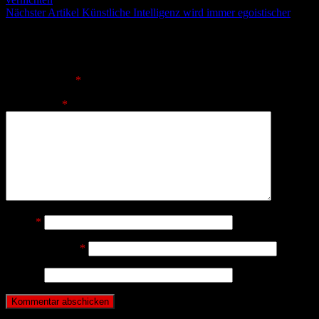
Nächster Artikel
Künstliche Intelligenz wird immer egoistischer
Schreibe einen Kommentar
Deine E-Mail-Adresse wird nicht veröffentlicht.
Erforderliche
Felder sind mit
*
markiert
Kommentar
*
Name
*
E-Mail-Adresse
*
Website