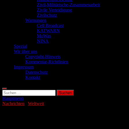
Zivil-Militärische-Zusammenarbeit
Zivile Verteidigung
Zivilschutz
Warnungen
Cell Broadcast
KATWARN
MoWas
NINA
Spezial
Wir über uns
Copyright-Hinweis
Kommentar-Richtlinien
Impressum
Datenschutz
Kontakt
Suchen
nach:
Hauptmenü
Nachrichten
/
Weltweit
Satelliten dokumentieren Massentötungen
in Al-Faschir