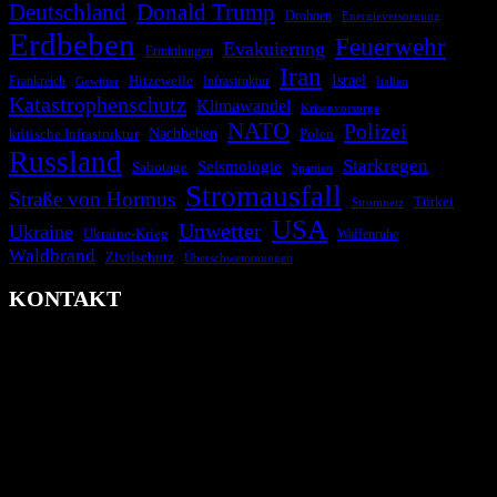
Deutschland
Donald Trump
Drohnen
Energieversorgung
Erdbeben
Feuerwehr
Evakuierung
Ermittlungen
Iran
Israel
Frankreich
Hitzewelle
Infrastruktur
Italien
Gewitter
Katastrophenschutz
Klimawandel
Krisenvorsorge
NATO
Polizei
kritische Infrastruktur
Nachbeben
Polen
Russland
Starkregen
Seismologie
Sabotage
Spanien
Stromausfall
Straße von Hormus
Türkei
Stromnetz
USA
Unwetter
Ukraine
Ukraine-Krieg
Waffenruhe
Waldbrand
Zivilschutz
Überschwemmungen
KONTAKT
krisenradar.org
Herausgegeben von winternitzmedia
Pollhansheide 38a
D-33758 Schloß Holte-Stukenbrock
Telefon: +49 174 9448913
Mail: kontakt@krisenradar.org
www.krisenradar.org