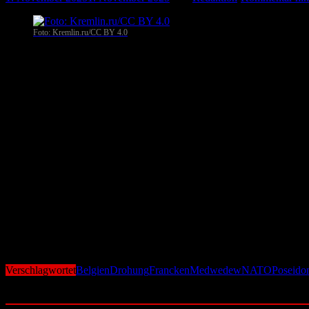
Foto: Kremlin.ru/CC BY 4.0
Moskau
. Der frühere russische Präsident Dmitri Medwedew hat Belgi
belgischen Verteidigungsministers Theo Francken, der in einem Interv
Medwedew, heute stellvertretender Vorsitzender des russischen Sicher
„schwachsinnig“ und warnte vor dem Einsatz einer „echten Weltunte
Die Situation eskalierte weiter, als ein Nutzer vorschlug, Belgien 
verschwinden …“ – eine unverhohlene Drohung gegen ein Nato-Mitglied
Francken reagierte über Instagram und nannte Medwedew „Russlands obe
gegenüber Russland habe.
Auch die russische Botschaft in Belgien schaltete sich ein und bezei
angespannt die Beziehungen zwischen Russland und den Nato-Staaten
Die von Medwedew erwähnte Poseidon-Drohne gilt als eine der umstrit
Städte auszulöschen – laut Putin „nicht abfangbar“.
Verschlagwortet
Belgien
Drohung
Francken
Medwedew
NATO
Poseido
Ähnliche Beiträge