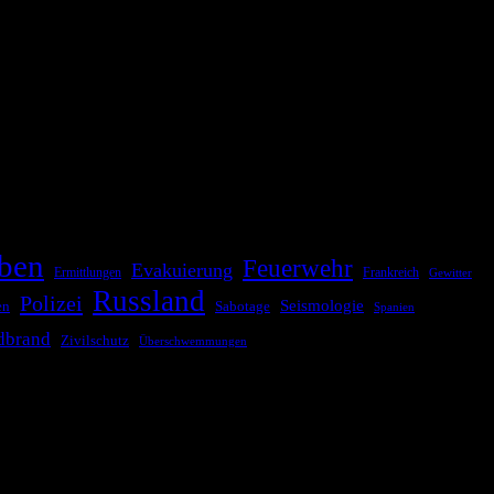
ationale oder internationale Konflikte, Naturkatastrophen,
Kommunikationskanäle, um schnell, effektiv und überparteilich zu
ben
Feuerwehr
Evakuierung
Ermittlungen
Frankreich
Gewitter
Russland
Polizei
Seismologie
Sabotage
en
Spanien
dbrand
Zivilschutz
Überschwemmungen