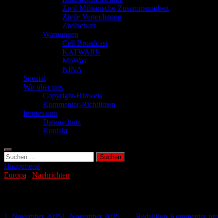
Zivil-Militärische-Zusammenarbeit
Zivile Verteidigung
Zivilschutz
Warnungen
Cell Broadcast
KATWARN
MoWas
NINA
Spezial
Wir über uns
Copyright-Hinweis
Kommentar-Richtlinien
Impressum
Datenschutz
Kontakt
Suchen
nach:
Hauptmenü
Europa
/
Nachrichten
Medwedew will Belgien mit Atomschlag ve
1. November 2025
1. November 2025
-
von
Redaktion
-
Kommentar hint