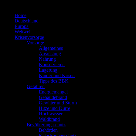
Zum
Inhalt
Home
springen
Deutschland
Europa
Weltweit
Krisenvorsorge
Vorsorge
Allgemeines
Ausrüstung
Nahrung
Konservieren
Lagerung
Kinder und Krisen
Tipps des BBK
Gefahren
Energiemangel
Gebäudebrand
Gewitter und Sturm
Hitze und Dürre
Hochwasser
Waldbrand
Bevölkerungsschutz
Behörden
Katastrophenschutz