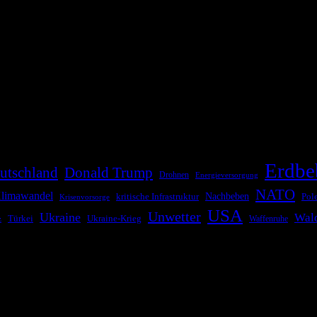
die Bevölkerung über außergewöhnliche Gefahren- und Schadenlagen wie n
risen zu informieren. Das System nutzt verschiedene Technologien und 
Erdbe
utschland
Donald Trump
Drohnen
Energieversorgung
NATO
limawandel
kritische Infrastruktur
Nachbeben
Pol
Krisenvorsorge
USA
Unwetter
Ukraine
Wal
Ukraine-Krieg
Türkei
z
Waffenruhe