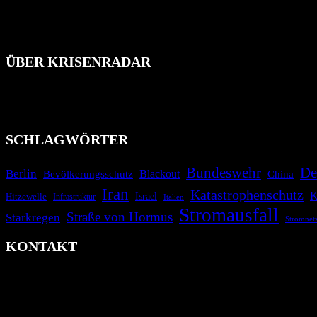
ÜBER KRISENRADAR
Das Krisenradar ist ein innovatives Projekt, das darauf abzielt, 
Industrieunfälle, Pandemien, terroristische Angriffe und Migrationsk
informieren.
SCHLAGWÖRTER
Bundeswehr
De
Berlin
Blackout
China
Bevölkerungsschutz
Iran
Katastrophenschutz
K
Israel
Hitzewelle
Infrastruktur
Italien
Stromausfall
Straße von Hormus
Starkregen
Stromnet
KONTAKT
krisenradar.org
Herausgegeben von winternitzmedia
Pollhansheide 38a
D-33758 Schloß Holte-Stukenbrock